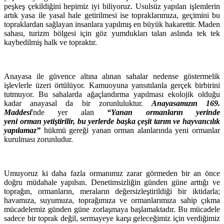
peşkeş çekildiğini hepimiz iyi biliyoruz. Usulsüz yapılan işlemlerin
artık yasa ile yasal hale getirilmesi ise topraklarımıza, geçimini bu
topraklardan sağlayan insanlara yapılmış en büyük hakarettir. Maden
sahası, turizm bölgesi için göz yumdukları talan aslında tek tek
kaybedilmiş halk ve topraktır.
Anayasa ile güvence altına alınan sahalar nedense göstermelik
işlevlerle üzeri örtülüyor. Kamuoyuna yansıtılanla gerçek birbirini
tutmuyor. Bu sahalarda ağaçlandırma yapılması ekolojik olduğu
kadar anayasal da bir zorunluluktur.
Anayasamızın 169.
Maddesi
'nde yer alan
“Yanan ormanların yerinde
yeni orman yetiştirilir, bu yerlerde başka çeşit tarım ve hayvancılık
yapılamaz”
hükmü gereği yanan orman alanlarında yeni ormanlar
kurulması zorunludur.
Umuyoruz ki daha fazla ormanımız zarar görmeden bir an önce
doğru müdahale yapılsın. Denetimsizliğin günden güne arttığı ve
toprağın, ormanların, meraların değersizleştirildiği bir iktidarla;
havamıza, suyumuza, toprağımıza ve ormanlarımıza sahip çıkma
mücadelemiz günden güne zorlaşmaya başlamaktadır. Bu mücadele
sadece bir toprak değil, sermayeye karşı geleceğimiz için verdiğimiz