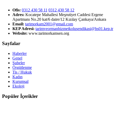
Ofis:
0312 430 58 11
0312 430 58 12
Adres:
Kocatepe Mahallesi Meşrutiyet Caddesi Ergene
Apartmanı No.20 kat/6 daire/12 Kızılay Çankaya/Ankara
Email:
tarimorkam2001@gmail.com
KEP Adresi:
tarimveormanhizmetkolusendikasi@hs01.kep.tr
Website:
www.tarimorkamsen.org
Sayfalar
Haberler
Genel
Şubeler
Örgütlenme
Tis / Hukuk
Kadın
Kurumsal
Ekoloji
Popüler İçerikler