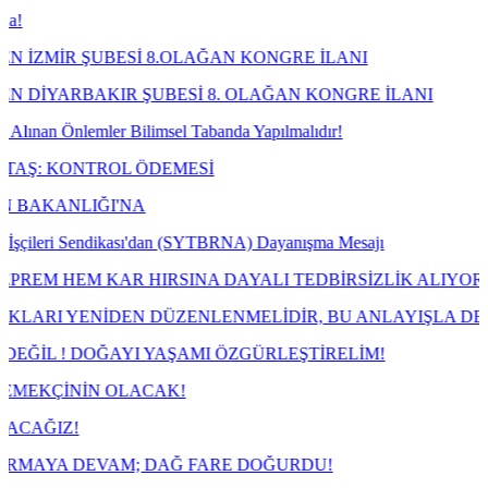
 ŞUBESİ 8.OLAĞAN KONGRE İLANI
BAKIR ŞUBESİ 8. OLAĞAN KONGRE İLANI
nlemler Bilimsel Tabanda Yapılmalıdır!
ONTROL ÖDEMESİ
LIĞI'NA
i Sendikası'dan (SYTBRNA) Dayanışma Mesajı
EM KAR HIRSINA DAYALI TEDBİRSİZLİK ALIYOR!
ENİDEN DÜZENLENMELİDİR, BU ANLAYIŞLA DEĞİL!
 DOĞAYI YAŞAMI ÖZGÜRLEŞTİRELİM!
NİN OLACAK!
!
DEVAM; DAĞ FARE DOĞURDU!