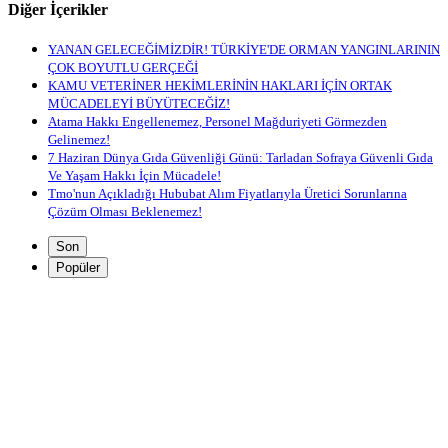
Diğer İçerikler
YANAN GELECEĞİMİZDİR! TÜRKİYE'DE ORMAN YANGINLARININ
ÇOK BOYUTLU GERÇEĞİ
KAMU VETERİNER HEKİMLERİNİN HAKLARI İÇİN ORTAK
MÜCADELEYİ BÜYÜTECEĞİZ!
Atama Hakkı Engellenemez, Personel Mağduriyeti Görmezden
Gelinemez!
7 Haziran Dünya Gıda Güvenliği Günü: Tarladan Sofraya Güvenli Gıda
Ve Yaşam Hakkı İçin Mücadele!
Tmo'nun Açıkladığı Hububat Alım Fiyatlarıyla Üretici Sorunlarına
Çözüm Olması Beklenemez!
Son
Popüler