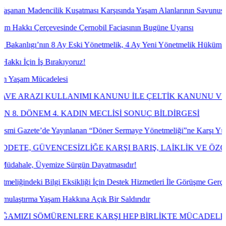
encilik Kuşatması Karşısında Yaşam Alanlarının Savunusu
erçevesinde Çernobil Faciasının Bugüne Uyarısı
’nın 8 Ay Eski Yönetmelik, 4 Ay Yeni Yönetmelik Hükümlerine Göre İ
 İş Bırakıyoruz!
ücadelesi
 KULLANIMI KANUNU İLE ÇELTİK KANUNU VE BAZI KA
EM 4. KADIN MECLİSİ SONUÇ BİLDİRGESİ
te’de Yayınlanan “Döner Sermaye Yönetmeliği”ne Karşı Yürütmeyi Dur
GÜVENCESİZLİĞE KARŞI BARIŞ, LAİKLİK VE ÖZGÜRLÜK
 Üyemize Sürgün Dayatmasıdır!
 Bilgi Eksikliği İçin Destek Hizmetleri İle Görüşme Gerçekleştirdik.
 Yaşam Hakkına Açık Bir Saldırıdır
 SÖMÜRENLERE KARŞI HEP BİRLİKTE MÜCADELE EDECEĞ