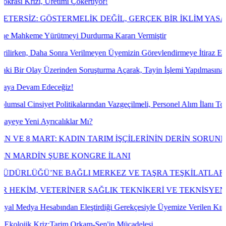
i, Üretimi Çökertiyor!
 GÖSTERMELİK DEĞİL, GERÇEK BİR İKLİM YASASI İSTİY
me Yürütmeyi Durdurma Kararı Vermiştir
ha Sonra Verilmeyen Üyemizin Görevlendirmeye İtiraz Ederek Açılan D
ay Üzerinden Soruşturma Açarak, Tayin İşlemi Yapılmasına Mahkeme D
m Edeceğiz!
iyet Politikalarından Vazgeçilmeli, Personel Alım İlanı Toplumsal Cin
i Ayrıcalıklar Mı?
ART: KADIN TARIM İŞÇİLERİNİN DERİN SORUNLARI
İN ŞUBE KONGRE İLANI
’NE BAĞLI MERKEZ VE TAŞRA TEŞKİLATLARINDA ÇALIŞ
, VETERİNER SAĞLIK TEKNİKERİ VE TEKNİSYENLERİN
 Hesabından Eleştirdiği Gerekçesiyle Üyemize Verilen Kınama Cezasın
Kriz:Tarim Orkam-Sen'in Mücadelesi