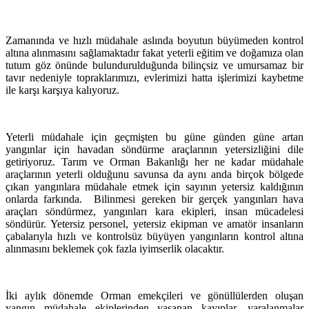
Zamanında ve hızlı müdahale aslında boyutun büyümeden kontrol
altına alınmasını sağlamaktadır fakat yeterli eğitim ve doğamıza olan
tutum göz önünde bulundurulduğunda bilinçsiz ve umursamaz bir
tavır nedeniyle topraklarımızı, evlerimizi hatta işlerimizi kaybetme
ile karşı karşıya kalıyoruz.
Yeterli müdahale için geçmişten bu güne günden güne artan
yangınlar için havadan söndürme araçlarının yetersizliğini dile
getiriyoruz. Tarım ve Orman Bakanlığı her ne kadar müdahale
araçlarının yeterli olduğunu savunsa da aynı anda birçok bölgede
çıkan yangınlara müdahale etmek için sayının yetersiz kaldığının
onlarda farkında. Bilinmesi gereken bir gerçek yangınları hava
araçları söndürmez, yangınları kara ekipleri, insan mücadelesi
söndürür. Yetersiz personel, yetersiz ekipman ve amatör insanların
çabalarıyla hızlı ve kontrolsüz büyüyen yangınların kontrol altına
alınmasını beklemek çok fazla iyimserlik olacaktır.
İki aylık dönemde Orman emekçileri ve gönüllülerden oluşan
yangın müdahale ekiplerinden yaşanan kayıplar, yaralanmalar