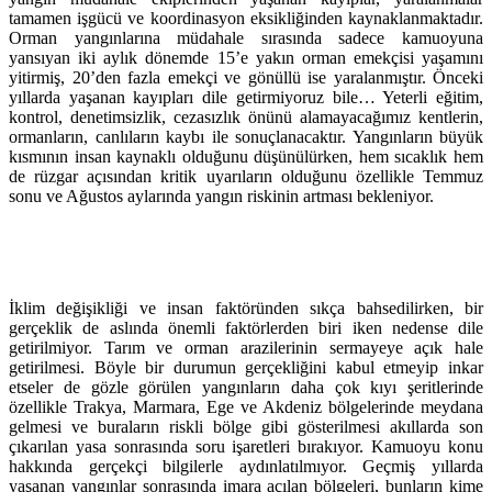
tamamen işgücü ve koordinasyon eksikliğinden kaynaklanmaktadır.
Orman yangınlarına müdahale sırasında sadece kamuoyuna
yansıyan iki aylık dönemde 15’e yakın orman emekçisi yaşamını
yitirmiş, 20’den fazla emekçi ve gönüllü ise yaralanmıştır. Önceki
yıllarda yaşanan kayıpları dile getirmiyoruz bile… Yeterli eğitim,
kontrol, denetimsizlik, cezasızlık önünü alamayacağımız kentlerin,
ormanların, canlıların kaybı ile sonuçlanacaktır. Yangınların büyük
kısmının insan kaynaklı olduğunu düşünülürken, hem sıcaklık hem
de rüzgar açısından kritik uyarıların olduğunu özellikle Temmuz
sonu ve Ağustos aylarında yangın riskinin artması bekleniyor.
İklim değişikliği ve insan faktöründen sıkça bahsedilirken, bir
gerçeklik de aslında önemli faktörlerden biri iken nedense dile
getirilmiyor. Tarım ve orman arazilerinin sermayeye açık hale
getirilmesi. Böyle bir durumun gerçekliğini kabul etmeyip inkar
etseler de gözle görülen yangınların daha çok kıyı şeritlerinde
özellikle Trakya, Marmara, Ege ve Akdeniz bölgelerinde meydana
gelmesi ve buraların riskli bölge gibi gösterilmesi akıllarda son
çıkarılan yasa sonrasında soru işaretleri bırakıyor. Kamuoyu konu
hakkında gerçekçi bilgilerle aydınlatılmıyor. Geçmiş yıllarda
yaşanan yangınlar sonrasında imara açılan bölgeleri, bunların kime