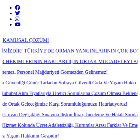
AL ÇÖZÜM!
! TÜRKİYE'DE ORMAN YANGINLARININ ÇOK BOYUTLU G
LERİNİN HAKLARI İÇİN ORTAK MÜCADELEYİ BÜYÜTECEĞ
rsonel Mağduriyeti Görmezden Gelinemez!
i Günü: Tarladan Sofraya Güvenli Gıda Ve Yaşam Hakkı İçin Mücade
ım Fiyatlarıyla Üretici Sorunlarına Çözüm Olması Beklenemez!
eleceğimize Karşı Sorumluluğumuzu Hatırlatıyoruz!
şikliği Sınavına İlişkin İtiraz, İnceleme Ve Hatalı Soruların İptali İçin
unda Ücret Adaletsizliği, Kurumlar Arası Farklar Ve Emekliliğe Yansı
Hakkının Gaspıdır!