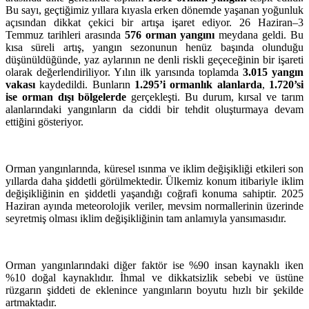
Bu sayı, geçtiğimiz yıllara kıyasla erken dönemde yaşanan yoğunluk
açısından dikkat çekici bir artışa işaret ediyor. 26 Haziran–3
Temmuz tarihleri arasında
576 orman yangını
meydana geldi. Bu
kısa süreli artış, yangın sezonunun henüz başında olunduğu
düşünüldüğünde, yaz aylarının ne denli riskli geçeceğinin bir işareti
olarak değerlendiriliyor. Yılın ilk yarısında toplamda
3.015 yangın
vakası
kaydedildi. Bunların
1.295’i ormanlık alanlarda
,
1.720’si
ise orman dışı bölgelerde
gerçekleşti. Bu durum, kırsal ve tarım
alanlarındaki yangınların da ciddi bir tehdit oluşturmaya devam
ettiğini gösteriyor.
Orman yangınlarında, küresel ısınma ve iklim değişikliği etkileri son
yıllarda daha şiddetli görülmektedir. Ülkemiz konum itibariyle iklim
değişikliğinin en şiddetli yaşandığı coğrafi konuma sahiptir. 2025
Haziran ayında meteorolojik veriler, mevsim normallerinin üzerinde
seyretmiş olması iklim değişikliğinin tam anlamıyla yansımasıdır.
Orman yangınlarındaki diğer faktör ise %90 insan kaynaklı iken
%10 doğal kaynaklıdır. İhmal ve dikkatsizlik sebebi ve üstüne
rüzgarın şiddeti de eklenince yangınların boyutu hızlı bir şekilde
artmaktadır.