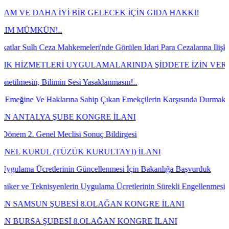
DAHA İYİ BİR GELECEK İÇİN GIDA HAKKI!
KÜN!..
Ceza Mahkemeleri'nde Görülen Idari Para Cezalarına Ilişkin Davaları
ETLERİ UYGULAMALARINDA ŞİDDETE İZİN VERMEYECEĞ
 Bilimin Sesi Yasaklanmasın!..
Ve Haklarına Sahip Çıkan Emekçilerin Karşısında Durmaktan Vazgeçi
LYA ŞUBE KONGRE İLANI
enel Meclisi Sonuç Bildirgesi
UL (TÜZÜK KURULTAYI) İLANI
Ücretlerinin Güncellenmesi İçin Bakanlığa Başvurduk
knisyenlerin Uygulama Ücretlerinin Sürekli Engellenmesi Üzerine Baka
N ŞUBESİ 8.OLAĞAN KONGRE İLANI
 ŞUBESİ 8.OLAĞAN KONGRE İLANI