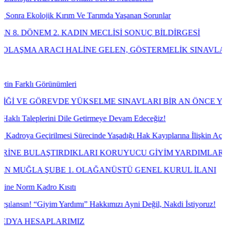
lojik Kırım Ve Tarımda Yaşanan Sorunlar
EM 2. KADIN MECLİSİ SONUÇ BİLDİRGESİ
ARACI HALİNE GELEN, GÖSTERMELİK SINAVLAR USULÜN
ı Görünümleri
GÖREVDE YÜKSELME SINAVLARI BİR AN ÖNCE YAPILMALI
plerini Dile Getirmeye Devam Edeceğiz!
 Geçirilmesi Sürecinde Yaşadığı Hak Kayıplarına İlişkin Açmış Oldu
LAŞTIRDIKLARI KORUYUCU GİYİM YARDIMLARINA NE O
 ŞUBE 1. OLAĞANÜSTÜ GENEL KURUL İLANI
Kadro Kısıtı
“Giyim Yardımı” Hakkımızı Ayni Değil, Nakdi İstiyoruz!
ESAPLARIMIZ