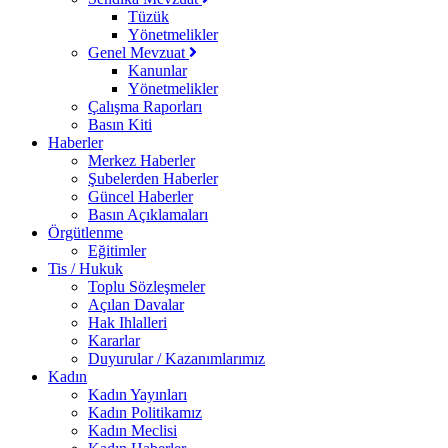
Tüzük
Yönetmelikler
Genel Mevzuat
Kanunlar
Yönetmelikler
Çalışma Raporları
Basın Kiti
Haberler
Merkez Haberler
Şubelerden Haberler
Güncel Haberler
Basın Açıklamaları
Örgütlenme
Eğitimler
Tis / Hukuk
Toplu Sözleşmeler
Açılan Davalar
Hak Ihlalleri
Kararlar
Duyurular / Kazanımlarımız
Kadın
Kadın Yayınları
Kadın Politikamız
Kadın Meclisi