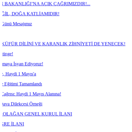
ĞI’NA AÇIK ÇAĞRIMIZDIR!...
ĞA KATLİAMIDIR!
ajımız
DİLİNİ VE KARANLIK ZİHNİYETİ DE YENECEK!
an Ediyoruz!
1 Mayıs'a
 Tamamlandı
aydi 1 Mayıs Alanına!
kçesi Örneği
N GENEL KURUL İLANI
NI