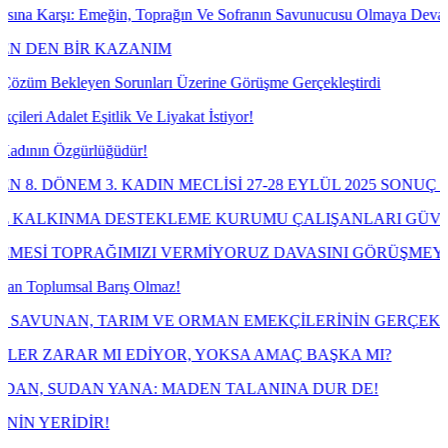
ı: Emeğin, Toprağın Ve Sofranın Savunucusu Olmaya Devam Edeceğiz
BİR KAZANIM
eyen Sorunları Üzerine Görüşme Gerçekleştirdi
et Eşitlik Ve Liyakat İstiyor!
gürlüğüdür!
EM 3. KADIN MECLİSİ 27-28 EYLÜL 2025 SONUÇ BİLDİRGE
INMA DESTEKLEME KURUMU ÇALIŞANLARI GÜVENCESİZ
PRAĞIMIZI VERMİYORUZ DAVASINI GÖRÜŞMEYE BAŞLI
sal Barış Olmaz!
N, TARIM VE ORMAN EMEKÇİLERİNİN GERÇEK SENDİKASI
AR MI EDİYOR, YOKSA AMAÇ BAŞKA MI?
DAN YANA: MADEN TALANINA DUR DE!
İDİR!