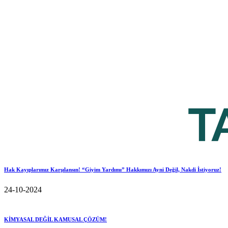
Hak Kayıplarımız Karşılansın! “Giyim Yardımı” Hakkımızı Ayni Değil, Nakdi İstiyoruz!
24-10-2024
KİMYASAL DEĞİL KAMUSAL ÇÖZÜM!