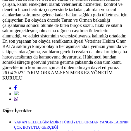
çalışan, kamu emekçileri olarak veterinerlik hizmetleri, kontrol ve
denetim hizmetlerimiz çerçevesinde tarladan, ahırdan ve sucul
alanlardan soframıza gelene kadar halkın sağlıklı gıda tüketmesi için
çalışıyorlar. Bu olaydan öncede Tarım ve Orman bakanlığı
çalışanlarına sonucu ölümle de biten birçok sözlü, fiziki ve silahlı
saldırı gerçekleşmiş olmasına rağmen caydırıcı önlemlerin
alınmadığı ve adalet sisteminin yetersiz/duyarsız kalındığı ortadadır.
En son yaşanan bu olayda sendikamız üyesi Veteriner Hekim Onur
BAL’a saldırıyı kınıyor olayın her aşamasında üyemizin yanında ve
takipçisi olacağımızı, zanlıların gerekli cezaları da almaları için çaba
harcayacağımızı da kamuoyuna duyururuz. Hükümeti bundan
sonraki süreçte görevini yerine getirme çabasında olan tüm kamu
görevlilerinin korunması için acil önlem almaya davet ediyoruz.
26.04.2023 TARIM ORKAM-SEN MERKEZ YÖNETİM
KURULU
Diğer İçerikler
YANAN GELECEĞİMİZDİR! TÜRKİYE'DE ORMAN YANGINLARININ
ÇOK BOYUTLU GERÇEĞİ