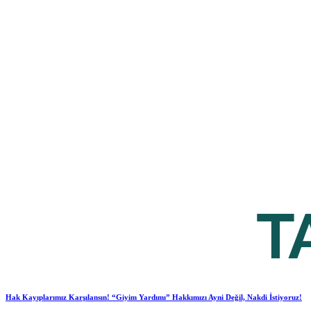
Hak Kayıplarımız Karşılansın! “Giyim Yardımı” Hakkımızı Ayni Değil, Nakdi İstiyoruz!