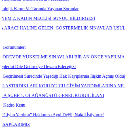
m Ve Tarımda Yaşanan Sorunlar
DIN MECLİSİ SONUÇ BİLDİRGESİ
LİNE GELEN, GÖSTERMELİK SINAVLAR USULÜNE UYGUN 
ri
YÜKSELME SINAVLARI BİR AN ÖNCE YAPILMALIDIR!
e Getirmeye Devam Edeceğiz!
i Sürecinde Yaşadığı Hak Kayıplarına İlişkin Açmış Olduğumuz Davay
IKLARI KORUYUCU GİYİM YARDIMLARINA NE OLDU?
. OLAĞANÜSTÜ GENEL KURUL İLANI
tı
ımı” Hakkımızı Ayni Değil, Nakdi İstiyoruz!
MIZ