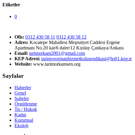
Etiketler
0
Ofis:
0312 430 58 11
0312 430 58 12
Adres:
Kocatepe Mahallesi Meşrutiyet Caddesi Ergene
Apartmanı No.20 kat/6 daire/12 Kızılay Çankaya/Ankara
Email:
tarimorkam2001@gmail.com
KEP Adresi:
tarimveormanhizmetkolusendikasi@hs01.kep.tr
Website:
www.tarimorkamsen.org
Sayfalar
Haberler
Genel
Şubeler
Örgütlenme
Tis / Hukuk
Kadın
Kurumsal
Ekoloji