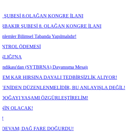
8.OLAĞAN KONGRE İLANI
BESİ 8. OLAĞAN KONGRE İLANI
imsel Tabanda Yapılmalıdır!
DEMESİ
'dan (SYTBRNA) Dayanışma Mesajı
IRSINA DAYALI TEDBİRSİZLİK ALIYOR!
DÜZENLENMELİDİR, BU ANLAYIŞLA DEĞİL!
YAŞAMI ÖZGÜRLEŞTİRELİM!
AK!
DAĞ FARE DOĞURDU!