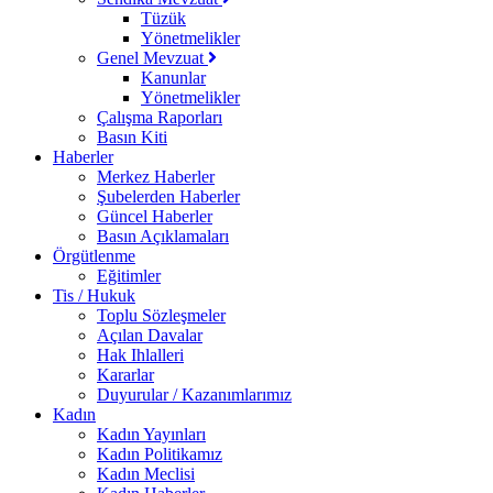
Tüzük
Yönetmelikler
Genel Mevzuat
Kanunlar
Yönetmelikler
Çalışma Raporları
Basın Kiti
Haberler
Merkez Haberler
Şubelerden Haberler
Güncel Haberler
Basın Açıklamaları
Örgütlenme
Eğitimler
Tis / Hukuk
Toplu Sözleşmeler
Açılan Davalar
Hak Ihlalleri
Kararlar
Duyurular / Kazanımlarımız
Kadın
Kadın Yayınları
Kadın Politikamız
Kadın Meclisi