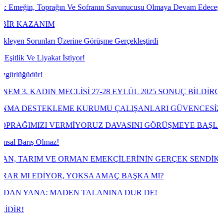
 Toprağın Ve Sofranın Savunucusu Olmaya Devam Edeceğiz!
NIM
ları Üzerine Görüşme Gerçekleştirdi
iyakat İstiyor!
!
IN MECLİSİ 27-28 EYLÜL 2025 SONUÇ BİLDİRGESİ
TEKLEME KURUMU ÇALIŞANLARI GÜVENCESİZLİĞE MAH
ZI VERMİYORUZ DAVASINI GÖRÜŞMEYE BAŞLIYOR
Olmaz!
 VE ORMAN EMEKÇİLERİNİN GERÇEK SENDİKASI TARIM O
İYOR, YOKSA AMAÇ BAŞKA MI?
: MADEN TALANINA DUR DE!