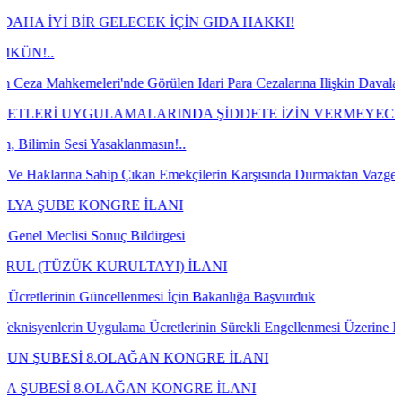
BİR GELECEK İÇİN GIDA HAKKI!
eleri'nde Görülen Idari Para Cezalarına Ilişkin Davaların Kazanılma
UYGULAMALARINDA ŞİDDETE İZİN VERMEYECEĞİZ!
si Yasaklanmasın!..
a Sahip Çıkan Emekçilerin Karşısında Durmaktan Vazgeçin!
 KONGRE İLANI
si Sonuç Bildirgesi
K KURULTAYI) İLANI
in Güncellenmesi İçin Bakanlığa Başvurduk
n Uygulama Ücretlerinin Sürekli Engellenmesi Üzerine Bakanlığa Taleb
İ 8.OLAĞAN KONGRE İLANI
 8.OLAĞAN KONGRE İLANI