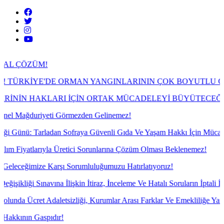
M!
E'DE ORMAN YANGINLARININ ÇOK BOYUTLU GERÇEĞİ
KLARI İÇİN ORTAK MÜCADELEYİ BÜYÜTECEĞİZ!
iyeti Görmezden Gelinemez!
rladan Sofraya Güvenli Gıda Ve Yaşam Hakkı İçin Mücadele!
ıyla Üretici Sorunlarına Çözüm Olması Beklenemez!
 Karşı Sorumluluğumuzu Hatırlatıyoruz!
vına İlişkin İtiraz, İnceleme Ve Hatalı Soruların İptali İçin İtiraz Yazı
Adaletsizliği, Kurumlar Arası Farklar Ve Emekliliğe Yansımayan Gelir
spıdır!