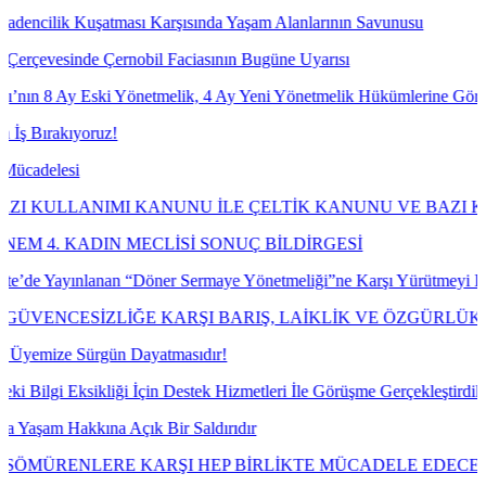
şatması Karşısında Yaşam Alanlarının Savunusu
 Çernobil Faciasının Bugüne Uyarısı
ski Yönetmelik, 4 Ay Yeni Yönetmelik Hükümlerine Göre İşlem Tesis 
oruz!
IMI KANUNU İLE ÇELTİK KANUNU VE BAZI KANUNLARDA
DIN MECLİSİ SONUÇ BİLDİRGESİ
lanan “Döner Sermaye Yönetmeliği”ne Karşı Yürütmeyi Durdurma ve İp
SİZLİĞE KARŞI BARIŞ, LAİKLİK VE ÖZGÜRLÜK MÜCADE
ürgün Dayatmasıdır!
kliği İçin Destek Hizmetleri İle Görüşme Gerçekleştirdik.
ına Açık Bir Saldırıdır
LERE KARŞI HEP BİRLİKTE MÜCADELE EDECEĞİZ