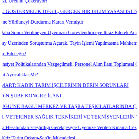
Çökertiyor!
ELİK DEĞİL, GERÇEK BİR İKLİM YASASI İSTİYORUZ!
i Durdurma Kararı Vermiştir
rilmeyen Üyemizin Görevlendirmeye İtiraz Ederek Açılan Dava Konusu 
en Soruşturma Açarak, Tayin İşlemi Yapılmasına Mahkeme Dava Konusu 
!
kalarından Vazgeçilmeli, Personel Alım İlanı Toplumsal Cinsiyet Eşitl
lar Mı?
DIN TARIM İŞÇİLERİNİN DERİN SORUNLARI
KONGRE İLANI
I MERKEZ VE TAŞRA TEŞKİLATLARINDA ÇALIŞAN EMEK
NER SAĞLIK TEKNİKERİ VE TEKNİSYENLERİN "VETERİ
 Eleştirdiği Gerekçesiyle Üyemize Verilen Kınama Cezasının İptali İ
 Orkam-Sen'in Mücadelesi