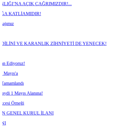
IK ÇAĞRIMIZDIR!...
AMIDIR!
E KARANLIK ZİHNİYETİ DE YENECEK!
!
ı
s Alanına!
i
KURUL İLANI