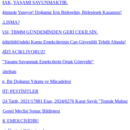
AMI SAVUNMAKTIR.
yor! Doğamız İçin Birleşelim, Birleşirsek Kazanırız!
M GÜNDEMİNDEN GERİ ÇEKİLSİN.
eki Kamu Emekçilerinin Can Güvenliği Tehdit Altında!
KLIYORUZ!
vunmak Emekçilerin Ortak Görevidir"
anın Yıkımı ve Mücadelesi
SİTLER
2021/17881 Esas, 2024/6276 Karar Sayılı "Toprak Mahsulleri Ofisi Gen
si Sonuç Bildirgesi
SİDİR!