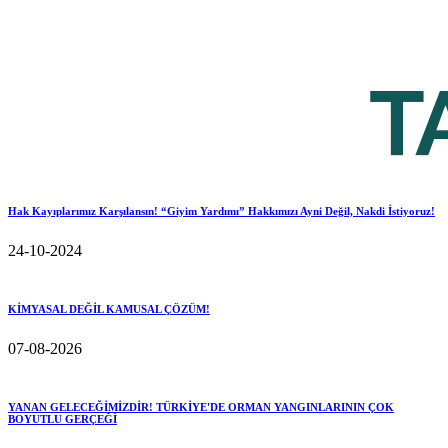
Hak Kayıplarımız Karşılansın! “Giyim Yardımı” Hakkımızı Ayni Değil, Nakdi İstiyoruz!
24-10-2024
KİMYASAL DEĞİL KAMUSAL ÇÖZÜM!
07-08-2026
YANAN GELECEĞİMİZDİR! TÜRKİYE'DE ORMAN YANGINLARININ ÇOK
BOYUTLU GERÇEĞİ