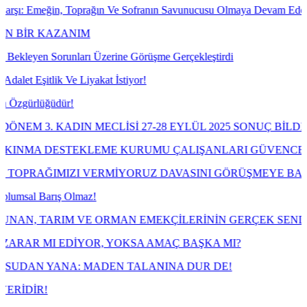
eğin, Toprağın Ve Sofranın Savunucusu Olmaya Devam Edeceğiz!
KAZANIM
Sorunları Üzerine Görüşme Gerçekleştirdi
tlik Ve Liyakat İstiyor!
ğüdür!
 KADIN MECLİSİ 27-28 EYLÜL 2025 SONUÇ BİLDİRGESİ
 DESTEKLEME KURUMU ÇALIŞANLARI GÜVENCESİZLİĞE
IMIZI VERMİYORUZ DAVASINI GÖRÜŞMEYE BAŞLIYOR
arış Olmaz!
ARIM VE ORMAN EMEKÇİLERİNİN GERÇEK SENDİKASI TAR
I EDİYOR, YOKSA AMAÇ BAŞKA MI?
YANA: MADEN TALANINA DUR DE!
!