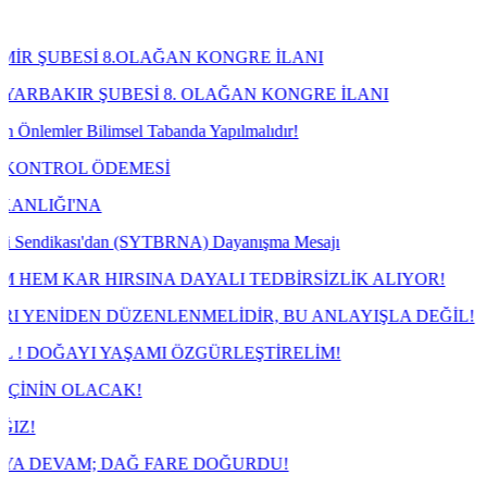
ESİ 8.OLAĞAN KONGRE İLANI
R ŞUBESİ 8. OLAĞAN KONGRE İLANI
r Bilimsel Tabanda Yapılmalıdır!
OL ÖDEMESİ
'NA
ikası'dan (SYTBRNA) Dayanışma Mesajı
R HIRSINA DAYALI TEDBİRSİZLİK ALIYOR!
EN DÜZENLENMELİDİR, BU ANLAYIŞLA DEĞİL!
AYI YAŞAMI ÖZGÜRLEŞTİRELİM!
OLACAK!
M; DAĞ FARE DOĞURDU!