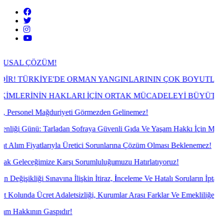
ÖZÜM!
RKİYE'DE ORMAN YANGINLARININ ÇOK BOYUTLU GERÇE
NİN HAKLARI İÇİN ORTAK MÜCADELEYİ BÜYÜTECEĞİZ!
l Mağduriyeti Görmezden Gelinemez!
ü: Tarladan Sofraya Güvenli Gıda Ve Yaşam Hakkı İçin Mücadele!
atlarıyla Üretici Sorunlarına Çözüm Olması Beklenemez!
imize Karşı Sorumluluğumuzu Hatırlatıyoruz!
 Sınavına İlişkin İtiraz, İnceleme Ve Hatalı Soruların İptali İçin İtira
cret Adaletsizliği, Kurumlar Arası Farklar Ve Emekliliğe Yansımayan 
ın Gaspıdır!