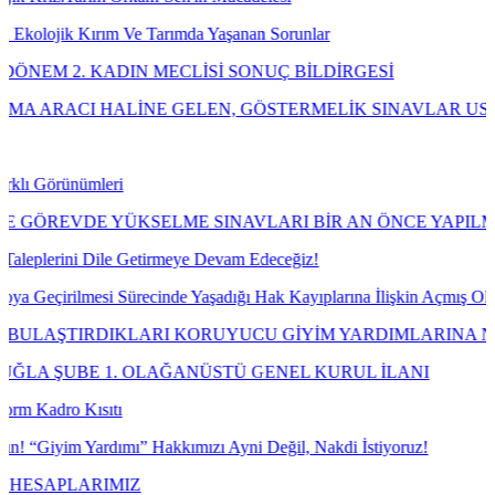
 Kırım Ve Tarımda Yaşanan Sorunlar
. KADIN MECLİSİ SONUÇ BİLDİRGESİ
I HALİNE GELEN, GÖSTERMELİK SINAVLAR USULÜNE UY
nümleri
VDE YÜKSELME SINAVLARI BİR AN ÖNCE YAPILMALIDIR!
ni Dile Getirmeye Devam Edeceğiz!
ilmesi Sürecinde Yaşadığı Hak Kayıplarına İlişkin Açmış Olduğumuz 
TIRDIKLARI KORUYUCU GİYİM YARDIMLARINA NE OLDU?
BE 1. OLAĞANÜSTÜ GENEL KURUL İLANI
 Kısıtı
 Yardımı” Hakkımızı Ayni Değil, Nakdi İstiyoruz!
LARIMIZ