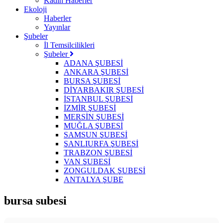
Kadın Haberler
Ekoloji
Haberler
Yayınlar
Şubeler
İl Temsilcilikleri
Şubeler
ADANA ŞUBESİ
ANKARA ŞUBESİ
BURSA ŞUBESİ
DİYARBAKIR ŞUBESİ
İSTANBUL ŞUBESİ
İZMİR ŞUBESİ
MERSİN ŞUBESİ
MUĞLA ŞUBESİ
SAMSUN ŞUBESİ
ŞANLIURFA ŞUBESİ
TRABZON ŞUBESİ
VAN ŞUBESİ
ZONGULDAK ŞUBESİ
ANTALYA ŞUBE
bursa subesi