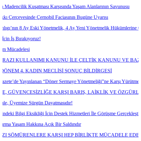
ik Kuşatması Karşısında Yaşam Alanlarının Savunusu
esinde Çernobil Faciasının Bugüne Uyarısı
 Ay Eski Yönetmelik, 4 Ay Yeni Yönetmelik Hükümlerine Göre İşlem T
rakıyoruz!
lesi
LANIMI KANUNU İLE ÇELTİK KANUNU VE BAZI KANUNL
. KADIN MECLİSİ SONUÇ BİLDİRGESİ
Yayınlanan “Döner Sermaye Yönetmeliği”ne Karşı Yürütmeyi Durdurma 
NCESİZLİĞE KARŞI BARIŞ, LAİKLİK VE ÖZGÜRLÜK MÜ
ize Sürgün Dayatmasıdır!
 Eksikliği İçin Destek Hizmetleri İle Görüşme Gerçekleştirdik.
 Hakkına Açık Bir Saldırıdır
ÜRENLERE KARŞI HEP BİRLİKTE MÜCADELE EDECEĞİZ