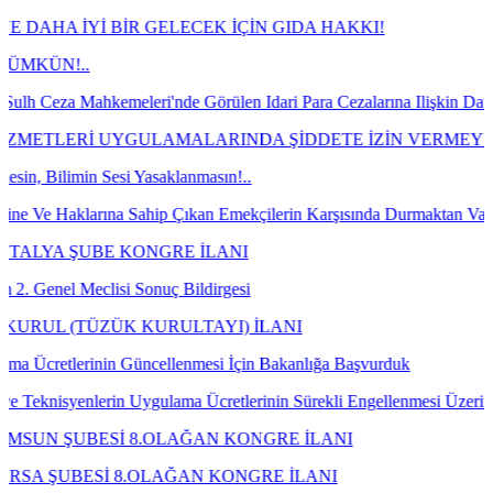
İYİ BİR GELECEK İÇİN GIDA HAKKI!
..
ahkemeleri'nde Görülen Idari Para Cezalarına Ilişkin Davaların Kaz
ERİ UYGULAMALARINDA ŞİDDETE İZİN VERMEYECEĞİZ!
in Sesi Yasaklanmasın!..
larına Sahip Çıkan Emekçilerin Karşısında Durmaktan Vazgeçin!
ŞUBE KONGRE İLANI
Meclisi Sonuç Bildirgesi
TÜZÜK KURULTAYI) İLANI
lerinin Güncellenmesi İçin Bakanlığa Başvurduk
enlerin Uygulama Ücretlerinin Sürekli Engellenmesi Üzerine Bakanlığa 
UBESİ 8.OLAĞAN KONGRE İLANI
ESİ 8.OLAĞAN KONGRE İLANI