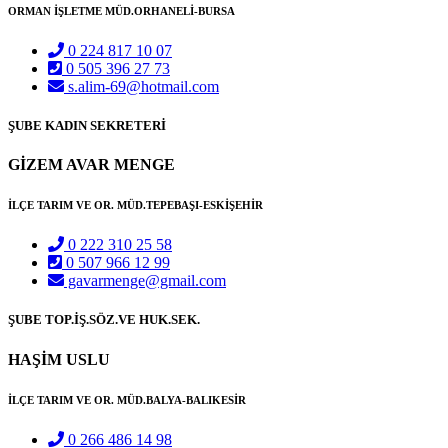
ORMAN İŞLETME MÜD.ORHANELİ-BURSA
0 224 817 10 07
0 505 396 27 73
s.alim-69@hotmail.com
ŞUBE KADIN SEKRETERİ
GİZEM AVAR MENGE
İLÇE TARIM VE OR. MÜD.TEPEBAŞI-ESKİŞEHİR
0 222 310 25 58
0 507 966 12 99
gavarmenge@gmail.com
ŞUBE TOP.İŞ.SÖZ.VE HUK.SEK.
HAŞİM USLU
İLÇE TARIM VE OR. MÜD.BALYA-BALIKESİR
0 266 486 14 98