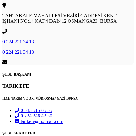
TAHTAKALE MAHALLESİ VEZİRİ CADDESİ KENT
İŞHANI NO:14 KAT:4 DAİ:412 OSMANGAZİ- BURSA
0 224 221 34 13
0 224 221 34 13
ŞUBE BAŞKANI
TARIK EFE
İLÇE TARIM VE OR. MÜD.OSMANGAZİ-BURSA
0 533 515 05 55
0 224 246 42 30
tarikefe@hotmail.com
ŞUBE SEKRETERİ