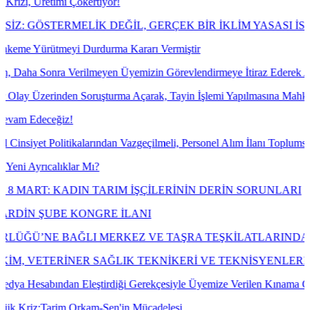
etimi Çökertiyor!
TERMELİK DEĞİL, GERÇEK BİR İKLİM YASASI İSTİYORUZ
ütmeyi Durdurma Kararı Vermiştir
ra Verilmeyen Üyemizin Görevlendirmeye İtiraz Ederek Açılan Dava Ko
erinden Soruşturma Açarak, Tayin İşlemi Yapılmasına Mahkeme Dava K
ceğiz!
olitikalarından Vazgeçilmeli, Personel Alım İlanı Toplumsal Cinsiyet 
calıklar Mı?
 KADIN TARIM İŞÇİLERİNİN DERİN SORUNLARI
UBE KONGRE İLANI
BAĞLI MERKEZ VE TAŞRA TEŞKİLATLARINDA ÇALIŞAN E
TERİNER SAĞLIK TEKNİKERİ VE TEKNİSYENLERİN "VE
ından Eleştirdiği Gerekçesiyle Üyemize Verilen Kınama Cezasının İpt
Tarim Orkam-Sen'in Mücadelesi