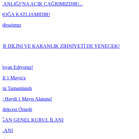
A AÇIK ÇAĞRIMIZDIR!...
ATLİAMIDIR!
z
Nİ VE KARANLIK ZİHNİYETİ DE YENECEK!
yoruz!
s'a
mlandı
 Mayıs Alanına!
Örneği
NEL KURUL İLANI