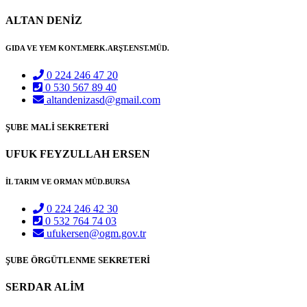
ALTAN DENİZ
GIDA VE YEM KONT.MERK.ARŞT.ENST.MÜD.
0 224 246 47 20
0 530 567 89 40
altandenizasd@gmail.com
ŞUBE MALİ SEKRETERİ
UFUK FEYZULLAH ERSEN
İL TARIM VE ORMAN MÜD.BURSA
0 224 246 42 30
0 532 764 74 03
ufukersen@ogm.gov.tr
ŞUBE ÖRGÜTLENME SEKRETERİ
SERDAR ALİM