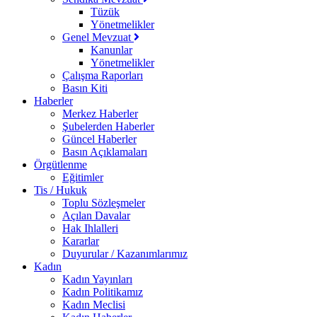
Tüzük
Yönetmelikler
Genel Mevzuat
Kanunlar
Yönetmelikler
Çalışma Raporları
Basın Kiti
Haberler
Merkez Haberler
Şubelerden Haberler
Güncel Haberler
Basın Açıklamaları
Örgütlenme
Eğitimler
Tis / Hukuk
Toplu Sözleşmeler
Açılan Davalar
Hak Ihlalleri
Kararlar
Duyurular / Kazanımlarımız
Kadın
Kadın Yayınları
Kadın Politikamız
Kadın Meclisi