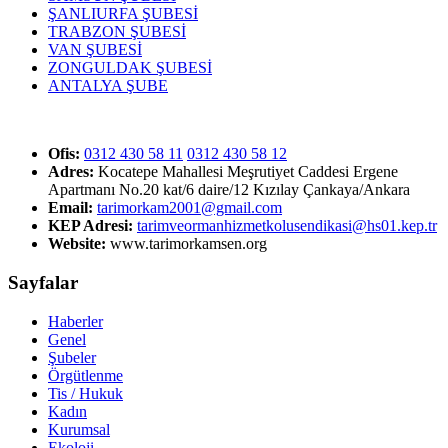
ŞANLIURFA ŞUBESİ
TRABZON ŞUBESİ
VAN ŞUBESİ
ZONGULDAK ŞUBESİ
ANTALYA ŞUBE
Ofis:
0312 430 58 11
0312 430 58 12
Adres:
Kocatepe Mahallesi Meşrutiyet Caddesi Ergene
Apartmanı No.20 kat/6 daire/12 Kızılay Çankaya/Ankara
Email:
tarimorkam2001@gmail.com
KEP Adresi:
tarimveormanhizmetkolusendikasi@hs01.kep.tr
Website:
www.tarimorkamsen.org
Sayfalar
Haberler
Genel
Şubeler
Örgütlenme
Tis / Hukuk
Kadın
Kurumsal
Ekoloji