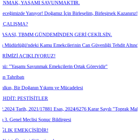
YAŞAMI SAVUNMAKTIR.
 Yanıyor! Doğamız İçin Birleşelim, Birleşirsek Kazanırız!
MA?
 TBMM GÜNDEMİNDEN GERİ ÇEKİLSİN.
ğü'ndeki Kamu Emekçilerinin Can Güvenliği Tehdit Altında!
 AÇIKLIYORUZ!
mı Savunmak Emekçilerin Ortak Görevidir"
tı
r Doğanın Yıkımı ve Mücadelesi
ESTİSİTLER
rih, 2021/17881 Esas, 2024/6276 Karar Sayılı "Toprak Mahsulleri Ofis
Meclisi Sonuç Bildirgesi
EKÇİSİDİR!