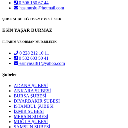
0 506 150 67 44
hasimuslu@hotmail.com
ŞUBE ŞUBE EĞT.BS-YY.Ve S.İ. SEK
ESİN YAŞAR DURMAZ
İL TARIM VE ORMAN MÜD.BİLECİK
0 228 212 10 11
0 532 603 50 41
esinyasar81@yahoo.com
Şubeler
ADANA ŞUBESİ
ANKARA ŞUBESİ
BURSA ŞUBESİ
DİYARBAKIR ŞUBESİ
İSTANBUL ŞUBESİ
İZMİR ŞUBESİ
MERSİN ŞUBESİ
MUĞLA ŞUBESİ
SAMSUN ŞUBESİ