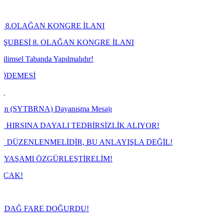
ĞAN KONGRE İLANI
8. OLAĞAN KONGRE İLANI
banda Yapılmalıdır!
İ
YTBRNA) Dayanışma Mesajı
A DAYALI TEDBİRSİZLİK ALIYOR!
LENMELİDİR, BU ANLAYIŞLA DEĞİL!
I ÖZGÜRLEŞTİRELİM!
ARE DOĞURDU!