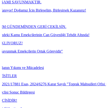
AVUNMAKTIR.
ğamız İçin Birleşelim, Birleşirsek Kazanırız!
DEMİNDEN GERİ ÇEKİLSİN.
u Emekçilerinin Can Güvenliği Tehdit Altında!
RUZ!
Emekçilerin Ortak Görevidir"
kımı ve Mücadelesi
R
81 Esas, 2024/6276 Karar Sayılı "Toprak Mahsulleri Ofisi Genel Müdü
ç Bildirgesi
!