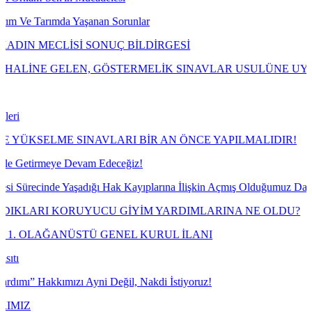
rımda Yaşanan Sorunlar
ECLİSİ SONUÇ BİLDİRGESİ
 GELEN, GÖSTERMELİK SINAVLAR USULÜNE UYGUN OBJEK
LME SINAVLARI BİR AN ÖNCE YAPILMALIDIR!
rmeye Devam Edeceğiz!
inde Yaşadığı Hak Kayıplarına İlişkin Açmış Olduğumuz Davayı Kazan
I KORUYUCU GİYİM YARDIMLARINA NE OLDU?
ĞANÜSTÜ GENEL KURUL İLANI
kkımızı Ayni Değil, Nakdi İstiyoruz!