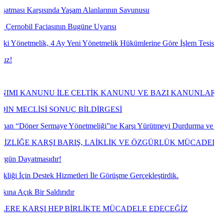
rşısında Yaşam Alanlarının Savunusu
 Faciasının Bugüne Uyarısı
elik, 4 Ay Yeni Yönetmelik Hükümlerine Göre İşlem Tesis Etmesine Y
UNU İLE ÇELTİK KANUNU VE BAZI KANUNLARDA DEĞİŞİ
LİSİ SONUÇ BİLDİRGESİ
er Sermaye Yönetmeliği”ne Karşı Yürütmeyi Durdurma ve İptal Davası
 KARŞI BARIŞ, LAİKLİK VE ÖZGÜRLÜK MÜCADELESİNİ 
tmasıdır!
Destek Hizmetleri İle Görüşme Gerçekleştirdik.
ir Saldırıdır
RŞI HEP BİRLİKTE MÜCADELE EDECEĞİZ