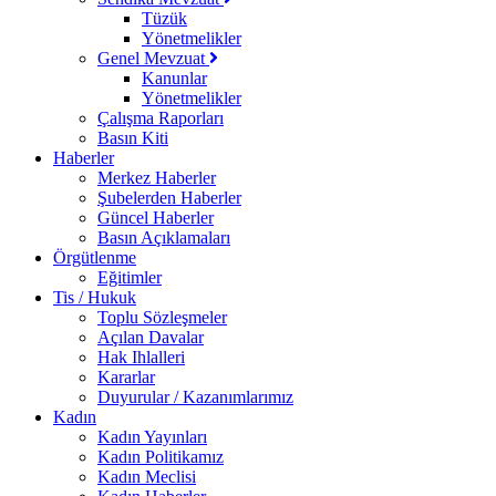
Tüzük
Yönetmelikler
Genel Mevzuat
Kanunlar
Yönetmelikler
Çalışma Raporları
Basın Kiti
Haberler
Merkez Haberler
Şubelerden Haberler
Güncel Haberler
Basın Açıklamaları
Örgütlenme
Eğitimler
Tis / Hukuk
Toplu Sözleşmeler
Açılan Davalar
Hak Ihlalleri
Kararlar
Duyurular / Kazanımlarımız
Kadın
Kadın Yayınları
Kadın Politikamız
Kadın Meclisi