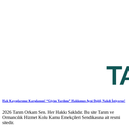
Hak Kayıplarımız Karşılansın! “Giyim Yardımı” Hakkımızı Ayni Değil, Nakdi İstiyoruz!
2026 Tarım Orkam Sen. Her Hakkı Saklıdır. Bu site Tarım ve
Ormancılık Hizmet Kolu Kamu Emekçileri Sendikasına ait resmi
sitedir.