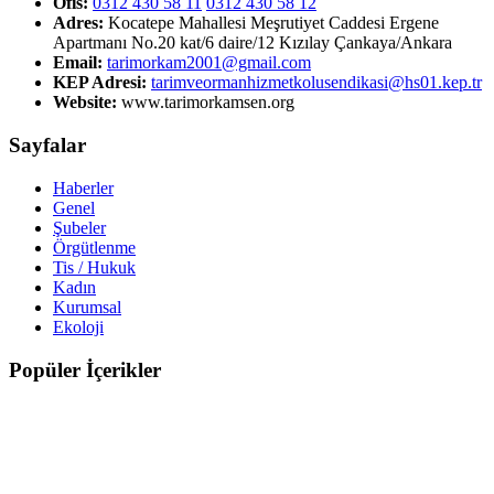
Ofis:
0312 430 58 11
0312 430 58 12
Adres:
Kocatepe Mahallesi Meşrutiyet Caddesi Ergene
Apartmanı No.20 kat/6 daire/12 Kızılay Çankaya/Ankara
Email:
tarimorkam2001@gmail.com
KEP Adresi:
tarimveormanhizmetkolusendikasi@hs01.kep.tr
Website:
www.tarimorkamsen.org
Sayfalar
Haberler
Genel
Şubeler
Örgütlenme
Tis / Hukuk
Kadın
Kurumsal
Ekoloji
Popüler İçerikler