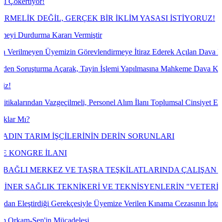
yor!
DEĞİL, GERÇEK BİR İKLİM YASASI İSTİYORUZ!
rma Kararı Vermiştir
n Üyemizin Görevlendirmeye İtiraz Ederek Açılan Dava Konusu Ile Ilg
şturma Açarak, Tayin İşlemi Yapılmasına Mahkeme Dava Konusu İşlemin
an Vazgeçilmeli, Personel Alım İlanı Toplumsal Cinsiyet Eşitliği Çerç
RIM İŞÇİLERİNİN DERİN SORUNLARI
RE İLANI
RKEZ VE TAŞRA TEŞKİLATLARINDA ÇALIŞAN EMEKÇİLER
AĞLIK TEKNİKERİ VE TEKNİSYENLERİN "VETERİNER B
rdiği Gerekçesiyle Üyemize Verilen Kınama Cezasının İptali İçin Açt
Sen'in Mücadelesi