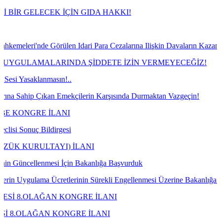
ELECEK İÇİN GIDA HAKKI!
de Görülen Idari Para Cezalarına Ilişkin Davaların Kazanılması Duru
AMALARINDA ŞİDDETE İZİN VERMEYECEĞİZ!
klanmasın!..
p Çıkan Emekçilerin Karşısında Durmaktan Vazgeçin!
RE İLANI
ç Bildirgesi
ULTAYI) İLANI
ellenmesi İçin Bakanlığa Başvurduk
ama Ücretlerinin Sürekli Engellenmesi Üzerine Bakanlığa Talebimizi İ
LAĞAN KONGRE İLANI
AĞAN KONGRE İLANI