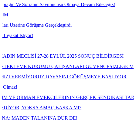
Ve Sofranın Savunucusu Olmaya Devam Edeceğiz!
ne Görüşme Gerçekleştirdi
stiyor!
CLİSİ 27-28 EYLÜL 2025 SONUÇ BİLDİRGESİ
EME KURUMU ÇALIŞANLARI GÜVENCESİZLİĞE MAHKÛM E
RMİYORUZ DAVASINI GÖRÜŞMEYE BAŞLIYOR
RMAN EMEKÇİLERİNİN GERÇEK SENDİKASI TARIM ORKAM-
 YOKSA AMAÇ BAŞKA MI?
DEN TALANINA DUR DE!