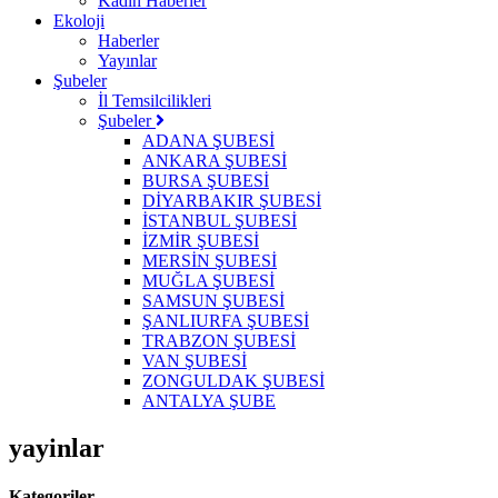
Kadın Haberler
Ekoloji
Haberler
Yayınlar
Şubeler
İl Temsilcilikleri
Şubeler
ADANA ŞUBESİ
ANKARA ŞUBESİ
BURSA ŞUBESİ
DİYARBAKIR ŞUBESİ
İSTANBUL ŞUBESİ
İZMİR ŞUBESİ
MERSİN ŞUBESİ
MUĞLA ŞUBESİ
SAMSUN ŞUBESİ
ŞANLIURFA ŞUBESİ
TRABZON ŞUBESİ
VAN ŞUBESİ
ZONGULDAK ŞUBESİ
ANTALYA ŞUBE
yayinlar
Kategoriler