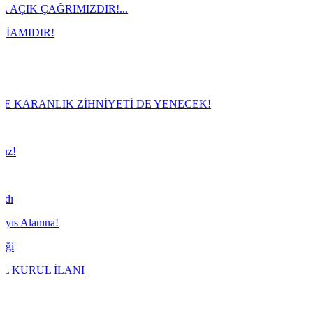
ĞRIMIZDIR!...
R!
ANLIK ZİHNİYETİ DE YENECEK!
na!
 İLANI