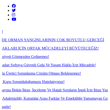
MAN YANGINLARININ ÇOK BOYUTLU GERÇEĞİ
 İÇİN ORTAK MÜCADELEYİ BÜYÜTECEĞİZ!
örmezden Gelinemez!
raya Güvenli Gıda Ve Yaşam Hakkı İçin Mücadele!
ci Sorunlarına Çözüm Olması Beklenemez!
rumluluğumuzu Hatırlatıyoruz!
n İtiraz, İnceleme Ve Hatalı Soruların İptali İçin İtiraz Yazılarımızı Ya
ği, Kurumlar Arası Farklar Ve Emekliliğe Yansımayan Gelir Sorunu Der