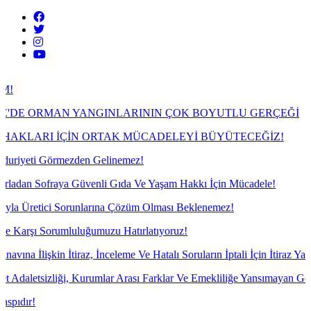
N YANGINLARININ ÇOK BOYUTLU GERÇEĞİ
ÇİN ORTAK MÜCADELEYİ BÜYÜTECEĞİZ!
ezden Gelinemez!
a Güvenli Gıda Ve Yaşam Hakkı İçin Mücadele!
Sorunlarına Çözüm Olması Beklenemez!
uluğumuzu Hatırlatıyoruz!
iraz, İnceleme Ve Hatalı Soruların İptali İçin İtiraz Yazılarımızı Yazdı
 Kurumlar Arası Farklar Ve Emekliliğe Yansımayan Gelir Sorunu Derinl