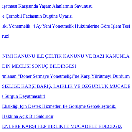
sında Yaşam Alanlarının Savunusu
ciasının Bugüne Uyarısı
k, 4 Ay Yeni Yönetmelik Hükümlerine Göre İşlem Tesis Etmesine Yöne
 İLE ÇELTİK KANUNU VE BAZI KANUNLARDA DEĞİŞİKL
İ SONUÇ BİLDİRGESİ
er Sermaye Yönetmeliği”ne Karşı Yürütmeyi Durdurma ve İptal Davası
RŞI BARIŞ, LAİKLİK VE ÖZGÜRLÜK MÜCADELESİNİ BÜ
tmasıdır!
Destek Hizmetleri İle Görüşme Gerçekleştirdik.
ir Saldırıdır
RŞI HEP BİRLİKTE MÜCADELE EDECEĞİZ