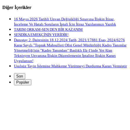
Diğer İçerikler
16 Mayıs 2026 Tarihli Unvan Değişikliği Sınavına İlişkin İtiraz,
İnceleme Ve Hatalı Soruların İptali İçin İtiraz Yazılarımızı Yazdık
TARIM ORKAM-SEN DEN BİR KAZANIM
SENDİKA EMEKÇİNİN YERİDİR!
Danıştay 2. Dairesinin 18.12.2024 Tarih, 2021/17881 Esas, 2024/6276
Karar Sayılı "Toprak Mahsulleri Ofisi Genel Müdürlüğü Kadro Tanımlar
Yönetmeliği'nin "Kadro Tanımları" Başlıklı Ek-1'inde Yer Alan
Teknisyen Unvanına İlişkin Düzenlemenin İptaline İlişkin Kararı
Uygulansın!
Usulsüz Tayin İşlemine Mahkeme Yürütmeyi Durdurma Kararı Vermiştir
Son
Popüler