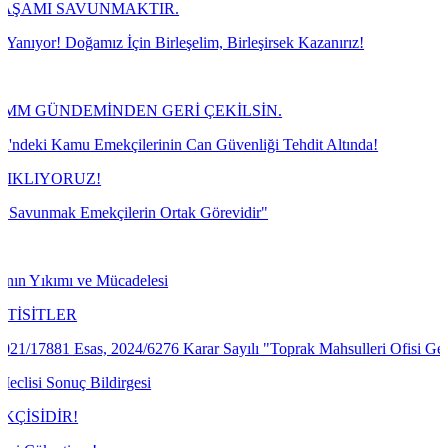
UNMAKTIR.
z İçin Birleşelim, Birleşirsek Kazanırız!
MİNDEN GERİ ÇEKİLSİN.
mekçilerinin Can Güvenliği Tehdit Altında!
!
kçilerin Ortak Görevidir"
 Mücadelesi
s, 2024/6276 Karar Sayılı "Toprak Mahsulleri Ofisi Genel Müdürlüğü K
ildirgesi