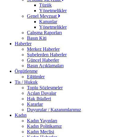
Tüzük
Yönetmelikler
Genel Mevzuat
Kanunlar
Yönetmelikler
Çalışma Raporları
Basın Kiti
Haberler
Merkez Haberler
Şubelerden Haberler
Güncel Haberler
Basın Açıklamaları
Örgütlenme
Eğitimler
Tis / Hukuk
Toplu Sözleşmeler
Açılan Davalar
Hak Ihlalleri
Kararlar
Duyurular / Kazanımlarımız
Kadın
Kadın Yayınları
Kadın Politikamız
Kadın Meclisi