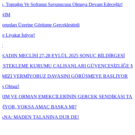
Ve Sofranın Savunucusu Olmaya Devam Edeceğiz!
ne Görüşme Gerçekleştirdi
yor!
İSİ 27-28 EYLÜL 2025 SONUÇ BİLDİRGESİ
E KURUMU ÇALIŞANLARI GÜVENCESİZLİĞE MAHKÛM EDİ
İYORUZ DAVASINI GÖRÜŞMEYE BAŞLIYOR
AN EMEKÇİLERİNİN GERÇEK SENDİKASI TARIM ORKAM-SE
SA AMAÇ BAŞKA MI?
N TALANINA DUR DE!