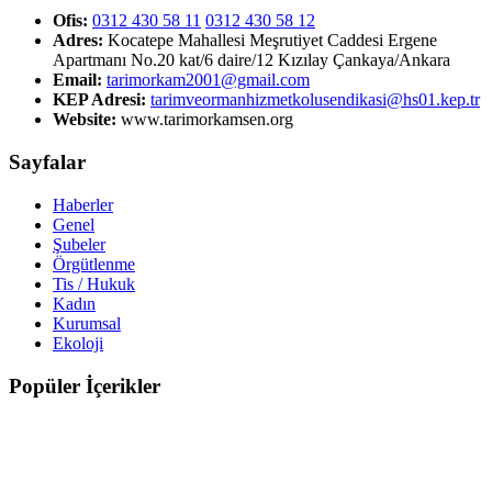
Ofis:
0312 430 58 11
0312 430 58 12
Adres:
Kocatepe Mahallesi Meşrutiyet Caddesi Ergene
Apartmanı No.20 kat/6 daire/12 Kızılay Çankaya/Ankara
Email:
tarimorkam2001@gmail.com
KEP Adresi:
tarimveormanhizmetkolusendikasi@hs01.kep.tr
Website:
www.tarimorkamsen.org
Sayfalar
Haberler
Genel
Şubeler
Örgütlenme
Tis / Hukuk
Kadın
Kurumsal
Ekoloji
Popüler İçerikler