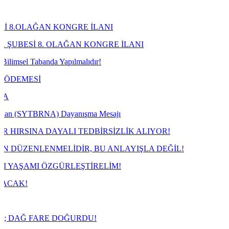
N KONGRE İLANI
 OLAĞAN KONGRE İLANI
da Yapılmalıdır!
RNA) Dayanışma Mesajı
AYALI TEDBİRSİZLİK ALIYOR!
MELİDİR, BU ANLAYIŞLA DEĞİL!
ÖZGÜRLEŞTİRELİM!
E DOĞURDU!