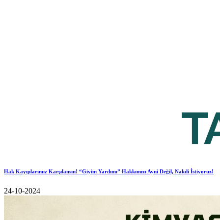
Hak Kayıplarımız Karşılansın! “Giyim Yardımı” Hakkımızı Ayni Değil, Nakdi İstiyoruz!
24-10-2024