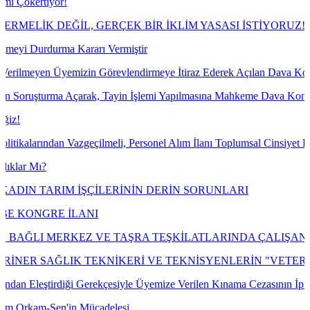
!
ĞİL, GERÇEK BİR İKLİM YASASI İSTİYORUZ!
 Kararı Vermiştir
izin Görevlendirmeye İtiraz Ederek Açılan Dava Konusu Ile Ilgili Mah
Açarak, Tayin İşlemi Yapılmasına Mahkeme Dava Konusu İşlemin İptal
Vazgeçilmeli, Personel Alım İlanı Toplumsal Cinsiyet Eşitliği Çerçeve
M İŞÇİLERİNİN DERİN SORUNLARI
İLANI
Z VE TAŞRA TEŞKİLATLARINDA ÇALIŞAN EMEKÇİLERİN 
LIK TEKNİKERİ VE TEKNİSYENLERİN "VETERİNER BİY
ği Gerekçesiyle Üyemize Verilen Kınama Cezasının İptali İçin Açtığı
'in Mücadelesi