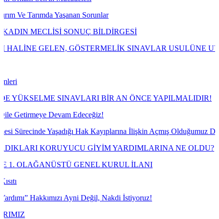
a Yaşanan Sorunlar
LİSİ SONUÇ BİLDİRGESİ
LEN, GÖSTERMELİK SINAVLAR USULÜNE UYGUN OBJEKTİ
E SINAVLARI BİR AN ÖNCE YAPILMALIDIR!
ye Devam Edeceğiz!
e Yaşadığı Hak Kayıplarına İlişkin Açmış Olduğumuz Davayı Kazandık
KORUYUCU GİYİM YARDIMLARINA NE OLDU?
NÜSTÜ GENEL KURUL İLANI
mızı Ayni Değil, Nakdi İstiyoruz!