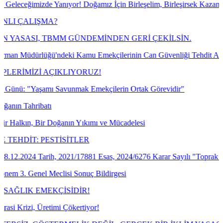
nıyor! Doğamız İçin Birleşelim, Birleşirsek Kazanırız!
?
BMM GÜNDEMİNDEN GERİ ÇEKİLSİN.
'ndeki Kamu Emekçilerinin Can Güvenliği Tehdit Altında!
ÇIKLIYORUZ!
Savunmak Emekçilerin Ortak Görevidir"
oğanın Yıkımı ve Mücadelesi
TİSİTLER
, 2021/17881 Esas, 2024/6276 Karar Sayılı "Toprak Mahsulleri Ofisi G
lisi Sonuç Bildirgesi
ÇİSİDİR!
mi Çökertiyor!