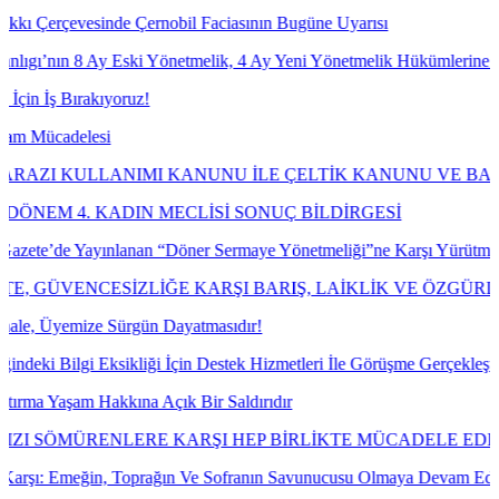
 Çernobil Faciasının Bugüne Uyarısı
ki Yönetmelik, 4 Ay Yeni Yönetmelik Hükümlerine Göre İşlem Tesis 
ruz!
MI KANUNU İLE ÇELTİK KANUNU VE BAZI KANUNLARDA
DIN MECLİSİ SONUÇ BİLDİRGESİ
anan “Döner Sermaye Yönetmeliği”ne Karşı Yürütmeyi Durdurma ve İp
İZLİĞE KARŞI BARIŞ, LAİKLİK VE ÖZGÜRLÜK MÜCADE
rgün Dayatmasıdır!
liği İçin Destek Hizmetleri İle Görüşme Gerçekleştirdik.
ına Açık Bir Saldırıdır
LERE KARŞI HEP BİRLİKTE MÜCADELE EDECEĞİZ
Toprağın Ve Sofranın Savunucusu Olmaya Devam Edeceğiz!