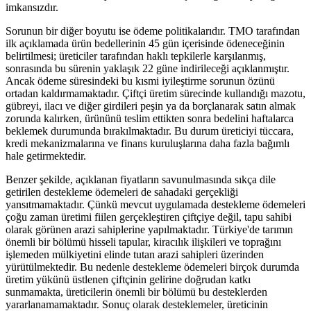
imkansızdır.
Sorunun bir diğer boyutu ise ödeme politikalarıdır. TMO tarafından
ilk açıklamada ürün bedellerinin 45 gün içerisinde ödeneceğinin
belirtilmesi; üreticiler tarafından haklı tepkilerle karşılanmış,
sonrasında bu sürenin yaklaşık 22 güne indirileceği açıklanmıştır.
Ancak ödeme süresindeki bu kısmi iyileştirme sorunun özünü
ortadan kaldırmamaktadır. Çiftçi üretim sürecinde kullandığı mazotu,
gübreyi, ilacı ve diğer girdileri peşin ya da borçlanarak satın almak
zorunda kalırken, ürününü teslim ettikten sonra bedelini haftalarca
beklemek durumunda bırakılmaktadır. Bu durum üreticiyi tüccara,
kredi mekanizmalarına ve finans kuruluşlarına daha fazla bağımlı
hale getirmektedir.
Benzer şekilde, açıklanan fiyatların savunulmasında sıkça dile
getirilen destekleme ödemeleri de sahadaki gerçekliği
yansıtmamaktadır. Çünkü mevcut uygulamada destekleme ödemeleri
çoğu zaman üretimi fiilen gerçekleştiren çiftçiye değil, tapu sahibi
olarak görünen arazi sahiplerine yapılmaktadır. Türkiye'de tarımın
önemli bir bölümü hisseli tapular, kiracılık ilişkileri ve toprağını
işlemeden mülkiyetini elinde tutan arazi sahipleri üzerinden
yürütülmektedir. Bu nedenle destekleme ödemeleri birçok durumda
üretim yükünü üstlenen çiftçinin gelirine doğrudan katkı
sunmamakta, üreticilerin önemli bir bölümü bu desteklerden
yararlanamamaktadır. Sonuç olarak desteklemeler, üreticinin