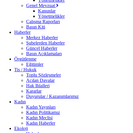
Yönetmelikler
Genel Mevzuat
Kanunlar
Yönetmelikler
Çalışma Raporları
Basın Kiti
Haberler
Merkez Haberler
Şubelerden Haberler
Güncel Haberler
Basın Açıklamaları
Örgütlenme
Eğitimler
Tis / Hukuk
Toplu Sözleşmeler
Açılan Davalar
Hak Ihlalleri
Kararlar
Duyurular / Kazanımlarımız
Kadın
Kadın Yayınları
Kadın Politikamız
Kadın Meclisi
Kadın Haberler
Ekoloji