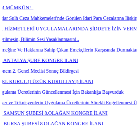
kemeleri'nde Görülen Idari Para Cezalarına Ilişkin Davaların Kazanı
İ UYGULAMALARINDA ŞİDDETE İZİN VERMEYECEĞİZ!
 Sesi Yasaklanmasın!..
rına Sahip Çıkan Emekçilerin Karşısında Durmaktan Vazgeçin!
BE KONGRE İLANI
lisi Sonuç Bildirgesi
ZÜK KURULTAYI) İLANI
inin Güncellenmesi İçin Bakanlığa Başvurduk
erin Uygulama Ücretlerinin Sürekli Engellenmesi Üzerine Bakanlığa Ta
ESİ 8.OLAĞAN KONGRE İLANI
Sİ 8.OLAĞAN KONGRE İLANI