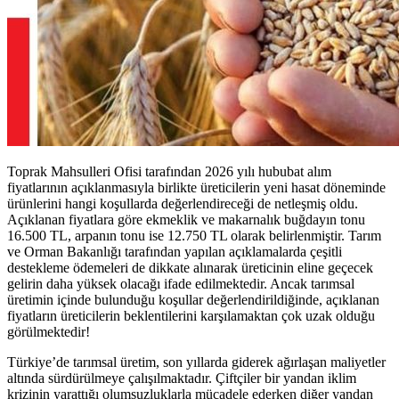
Toprak Mahsulleri Ofisi tarafından 2026 yılı hububat alım
fiyatlarının açıklanmasıyla birlikte üreticilerin yeni hasat döneminde
ürünlerini hangi koşullarda değerlendireceği de netleşmiş oldu.
Açıklanan fiyatlara göre ekmeklik ve makarnalık buğdayın tonu
16.500 TL, arpanın tonu ise 12.750 TL olarak belirlenmiştir. Tarım
ve Orman Bakanlığı tarafından yapılan açıklamalarda çeşitli
destekleme ödemeleri de dikkate alınarak üreticinin eline geçecek
gelirin daha yüksek olacağı ifade edilmektedir. Ancak tarımsal
üretimin içinde bulunduğu koşullar değerlendirildiğinde, açıklanan
fiyatların üreticilerin beklentilerini karşılamaktan çok uzak olduğu
görülmektedir!
Türkiye’de tarımsal üretim, son yıllarda giderek ağırlaşan maliyetler
altında sürdürülmeye çalışılmaktadır. Çiftçiler bir yandan iklim
krizinin yarattığı olumsuzluklarla mücadele ederken diğer yandan