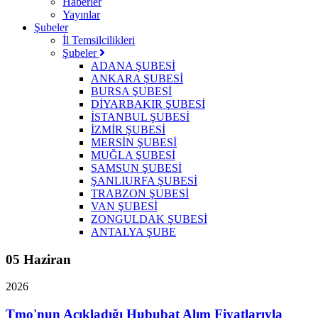
Haberler
Yayınlar
Şubeler
İl Temsilcilikleri
Şubeler
ADANA ŞUBESİ
ANKARA ŞUBESİ
BURSA ŞUBESİ
DİYARBAKIR ŞUBESİ
İSTANBUL ŞUBESİ
İZMİR ŞUBESİ
MERSİN ŞUBESİ
MUĞLA ŞUBESİ
SAMSUN ŞUBESİ
ŞANLIURFA ŞUBESİ
TRABZON ŞUBESİ
VAN ŞUBESİ
ZONGULDAK ŞUBESİ
ANTALYA ŞUBE
05 Haziran
2026
Tmo'nun Açıkladığı Hububat Alım Fiyatlarıyla