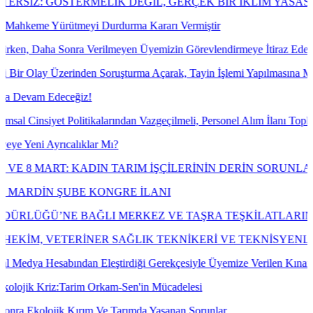
RMELİK DEĞİL, GERÇEK BİR İKLİM YASASI İSTİYORUZ!
meyi Durdurma Kararı Vermiştir
 Verilmeyen Üyemizin Görevlendirmeye İtiraz Ederek Açılan Dava Konus
nden Soruşturma Açarak, Tayin İşlemi Yapılmasına Mahkeme Dava Konu
iz!
tikalarından Vazgeçilmeli, Personel Alım İlanı Toplumsal Cinsiyet Eşi
ıklar Mı?
ADIN TARIM İŞÇİLERİNİN DERİN SORUNLARI
E KONGRE İLANI
ĞLI MERKEZ VE TAŞRA TEŞKİLATLARINDA ÇALIŞAN EME
RİNER SAĞLIK TEKNİKERİ VE TEKNİSYENLERİN "VETE
dan Eleştirdiği Gerekçesiyle Üyemize Verilen Kınama Cezasının İptal
im Orkam-Sen'in Mücadelesi
rım Ve Tarımda Yaşanan Sorunlar