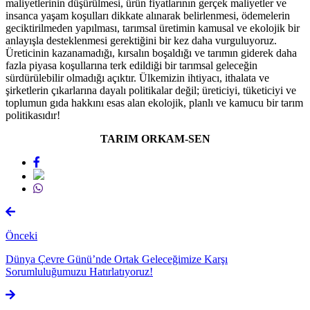
maliyetlerinin düşürülmesi, ürün fiyatlarının gerçek maliyetler ve
insanca yaşam koşulları dikkate alınarak belirlenmesi, ödemelerin
geciktirilmeden yapılması, tarımsal üretimin kamusal ve ekolojik bir
anlayışla desteklenmesi gerektiğini bir kez daha vurguluyoruz.
Üreticinin kazanamadığı, kırsalın boşaldığı ve tarımın giderek daha
fazla piyasa koşullarına terk edildiği bir tarımsal geleceğin
sürdürülebilir olmadığı açıktır. Ülkemizin ihtiyacı, ithalata ve
şirketlerin çıkarlarına dayalı politikalar değil; üreticiyi, tüketiciyi ve
toplumun gıda hakkını esas alan ekolojik, planlı ve kamucu bir tarım
politikasıdır!
TARIM ORKAM-SEN
Önceki
Dünya Çevre Günü’nde Ortak Geleceğimize Karşı
Sorumluluğumuzu Hatırlatıyoruz!