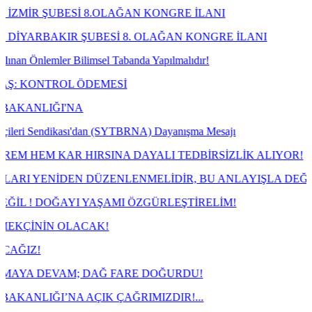
İ 8.OLAĞAN KONGRE İLANI
ŞUBESİ 8. OLAĞAN KONGRE İLANI
ilimsel Tabanda Yapılmalıdır!
 ÖDEMESİ
A
ası'dan (SYTBRNA) Dayanışma Mesajı
 HIRSINA DAYALI TEDBİRSİZLİK ALIYOR!
 DÜZENLENMELİDİR, BU ANLAYIŞLA DEĞİL!
I YAŞAMI ÖZGÜRLEŞTİRELİM!
ACAK!
; DAĞ FARE DOĞURDU!
AÇIK ÇAĞRIMIZDIR!...