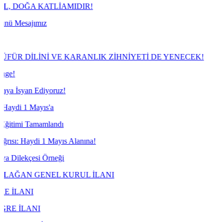
LİAMIDIR!
 VE KARANLIK ZİHNİYETİ DE YENECEK!
ruz!
ndı
ayıs Alanına!
eği
L KURUL İLANI