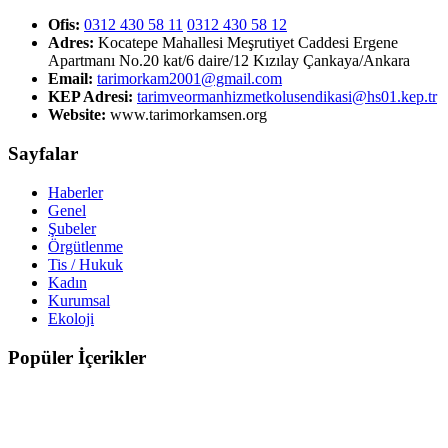
Ofis:
0312 430 58 11
0312 430 58 12
Adres:
Kocatepe Mahallesi Meşrutiyet Caddesi Ergene
Apartmanı No.20 kat/6 daire/12 Kızılay Çankaya/Ankara
Email:
tarimorkam2001@gmail.com
KEP Adresi:
tarimveormanhizmetkolusendikasi@hs01.kep.tr
Website:
www.tarimorkamsen.org
Sayfalar
Haberler
Genel
Şubeler
Örgütlenme
Tis / Hukuk
Kadın
Kurumsal
Ekoloji
Popüler İçerikler