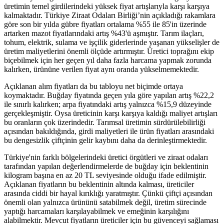
üretimin temel girdilerindeki yüksek fiyat artışlarıyla karşı karşıya
kalmaktadır. Türkiye Ziraat Odaları Birliği’nin açıkladığı rakamlara
göre son bir yılda gübre fiyatları ortalama %55 ile 85'in üzerinde
artarken mazot fiyatlarındaki artış %43'ü aşmıştır. Tarım ilaçları,
tohum, elektrik, sulama ve işçilik giderlerinde yaşanan yükselişler de
üretim maliyetlerini önemli ölçüde artırmıştır. Üretici toprağını ekip
biçebilmek için her geçen yıl daha fazla harcama yapmak zorunda
kalırken, ürününe verilen fiyat aynı oranda yükselmemektedir.
Açıklanan alım fiyatları da bu tabloyu net biçimde ortaya
koymaktadır. Buğday fiyatında geçen yıla göre yapılan artış %22,2
ile sınırlı kalırken; arpa fiyatındaki artış yalnızca %15,9 düzeyinde
gerçekleşmiştir. Oysa üreticinin karşı karşıya kaldığı maliyet artışları
bu oranların çok üzerindedir. Tarımsal üretimin sürdürülebilirliği
açısından bakıldığında, girdi maliyetleri ile ürün fiyatları arasındaki
bu dengesizlik çiftçinin gelir kaybını daha da derinleştirmektedir.
Türkiye'nin farklı bölgelerindeki üretici örgütleri ve ziraat odaları
tarafından yapılan değerlendirmelerde de buğday için beklentinin
kilogram başına en az 20 TL seviyesinde olduğu ifade edilmiştir.
Açıklanan fiyatların bu beklentinin altında kalması, üreticiler
arasında ciddi bir hayal kırıklığı yaratmıştır. Çünkü çiftçi açısından
önemli olan yalnızca ürününü satabilmek değil, üretim sürecinde
yaptığı harcamaları karşılayabilmek ve emeğinin karşılığını
alabilmektir. Mevcut fiyatların üreticiler için bu güvenceyi sağlaması