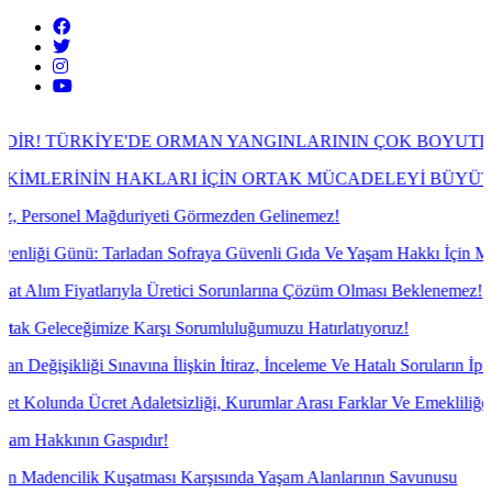
E'DE ORMAN YANGINLARININ ÇOK BOYUTLU GERÇEĞİ
HAKLARI İÇİN ORTAK MÜCADELEYİ BÜYÜTECEĞİZ!
uriyeti Görmezden Gelinemez!
ladan Sofraya Güvenli Gıda Ve Yaşam Hakkı İçin Mücadele!
ıyla Üretici Sorunlarına Çözüm Olması Beklenemez!
 Karşı Sorumluluğumuzu Hatırlatıyoruz!
ına İlişkin İtiraz, İnceleme Ve Hatalı Soruların İptali İçin İtiraz Yazı
daletsizliği, Kurumlar Arası Farklar Ve Emekliliğe Yansımayan Gelir 
spıdır!
atması Karşısında Yaşam Alanlarının Savunusu