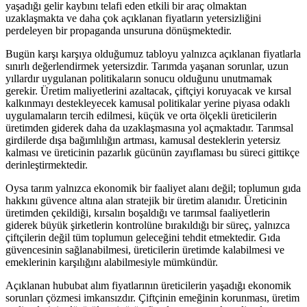
yaşadığı gelir kaybını telafi eden etkili bir araç olmaktan
uzaklaşmakta ve daha çok açıklanan fiyatların yetersizliğini
perdeleyen bir propaganda unsuruna dönüşmektedir.
Bugün karşı karşıya olduğumuz tabloyu yalnızca açıklanan fiyatlarla
sınırlı değerlendirmek yetersizdir. Tarımda yaşanan sorunlar, uzun
yıllardır uygulanan politikaların sonucu olduğunu unutmamak
gerekir. Üretim maliyetlerini azaltacak, çiftçiyi koruyacak ve kırsal
kalkınmayı destekleyecek kamusal politikalar yerine piyasa odaklı
uygulamaların tercih edilmesi, küçük ve orta ölçekli üreticilerin
üretimden giderek daha da uzaklaşmasına yol açmaktadır. Tarımsal
girdilerde dışa bağımlılığın artması, kamusal desteklerin yetersiz
kalması ve üreticinin pazarlık gücünün zayıflaması bu süreci gittikçe
derinleştirmektedir.
Oysa tarım yalnızca ekonomik bir faaliyet alanı değil; toplumun gıda
hakkını güvence altına alan stratejik bir üretim alanıdır. Üreticinin
üretimden çekildiği, kırsalın boşaldığı ve tarımsal faaliyetlerin
giderek büyük şirketlerin kontrolüne bırakıldığı bir süreç, yalnızca
çiftçilerin değil tüm toplumun geleceğini tehdit etmektedir. Gıda
güvencesinin sağlanabilmesi, üreticilerin üretimde kalabilmesi ve
emeklerinin karşılığını alabilmesiyle mümkündür.
Açıklanan hububat alım fiyatlarının üreticilerin yaşadığı ekonomik
sorunları çözmesi imkansızdır. Çiftçinin emeğinin korunması, üretim