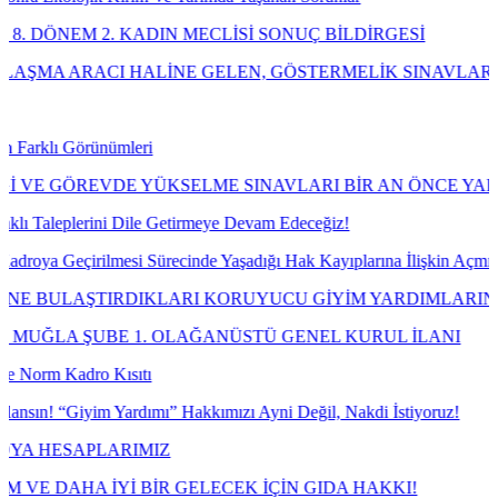
KADIN MECLİSİ SONUÇ BİLDİRGESİ
HALİNE GELEN, GÖSTERMELİK SINAVLAR USULÜNE UYGU
leri
E YÜKSELME SINAVLARI BİR AN ÖNCE YAPILMALIDIR!
Dile Getirmeye Devam Edeceğiz!
esi Sürecinde Yaşadığı Hak Kayıplarına İlişkin Açmış Olduğumuz Dav
RDIKLARI KORUYUCU GİYİM YARDIMLARINA NE OLDU?
 1. OLAĞANÜSTÜ GENEL KURUL İLANI
sıtı
ardımı” Hakkımızı Ayni Değil, Nakdi İstiyoruz!
RIMIZ
İ BİR GELECEK İÇİN GIDA HAKKI!