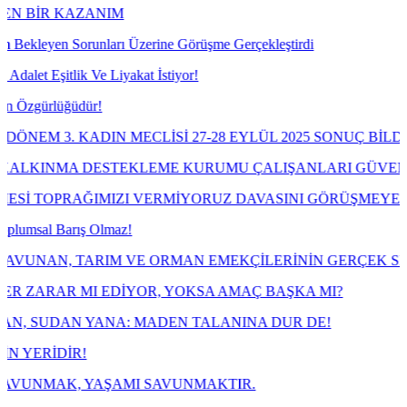
NIM
arı Üzerine Görüşme Gerçekleştirdi
e Liyakat İstiyor!
!
IN MECLİSİ 27-28 EYLÜL 2025 SONUÇ BİLDİRGESİ
ESTEKLEME KURUMU ÇALIŞANLARI GÜVENCESİZLİĞE M
IZI VERMİYORUZ DAVASINI GÖRÜŞMEYE BAŞLIYOR
lmaz!
IM VE ORMAN EMEKÇİLERİNİN GERÇEK SENDİKASI TARIM
EDİYOR, YOKSA AMAÇ BAŞKA MI?
NA: MADEN TALANINA DUR DE!
AŞAMI SAVUNMAKTIR.