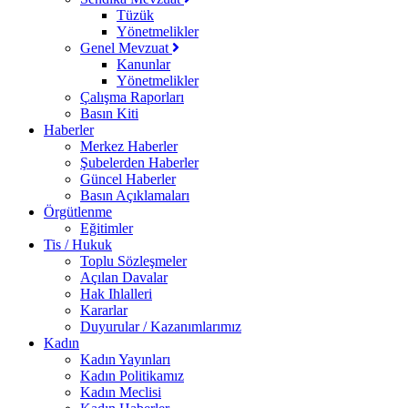
Tüzük
Yönetmelikler
Genel Mevzuat
Kanunlar
Yönetmelikler
Çalışma Raporları
Basın Kiti
Haberler
Merkez Haberler
Şubelerden Haberler
Güncel Haberler
Basın Açıklamaları
Örgütlenme
Eğitimler
Tis / Hukuk
Toplu Sözleşmeler
Açılan Davalar
Hak Ihlalleri
Kararlar
Duyurular / Kazanımlarımız
Kadın
Kadın Yayınları
Kadın Politikamız
Kadın Meclisi