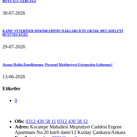
BOYUTLU GERÇEĞİ
30-07-2026
KAMU VETERİNER HEKİMLERİNİN HAKLARI İÇİN ORTAK MÜCADELEYİ
BÜYÜTECEĞİZ!
29-07-2026
Atama Hakkı Engellenemez, Personel Mağduriyeti Görmezden Gelinemez!
13-06-2026
Etiketler
0
Ofis:
0312 430 58 11
0312 430 58 12
Adres:
Kocatepe Mahallesi Meşrutiyet Caddesi Ergene
Apartmanı No.20 kat/6 daire/12 Kızılay Çankaya/Ankara