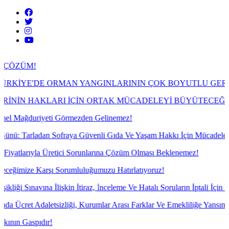
DE ORMAN YANGINLARININ ÇOK BOYUTLU GERÇEĞİ
KLARI İÇİN ORTAK MÜCADELEYİ BÜYÜTECEĞİZ!
iyeti Görmezden Gelinemez!
dan Sofraya Güvenli Gıda Ve Yaşam Hakkı İçin Mücadele!
a Üretici Sorunlarına Çözüm Olması Beklenemez!
rşı Sorumluluğumuzu Hatırlatıyoruz!
 İlişkin İtiraz, İnceleme Ve Hatalı Soruların İptali İçin İtiraz Yazılar
etsizliği, Kurumlar Arası Farklar Ve Emekliliğe Yansımayan Gelir So
dır!