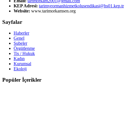
Email:
tarimorkam2001@gmail.com
KEP Adresi:
tarimveormanhizmetkolusendikasi@hs01.kep.tr
Website:
www.tarimorkamsen.org
Sayfalar
Haberler
Genel
Şubeler
Örgütlenme
Tis / Hukuk
Kadın
Kurumsal
Ekoloji
Popüler İçerikler