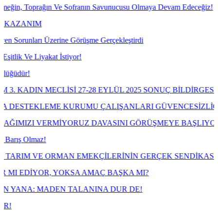
prağın Ve Sofranın Savunucusu Olmaya Devam Edeceğiz!
M
ı Üzerine Görüşme Gerçekleştirdi
iyakat İstiyor!
 MECLİSİ 27-28 EYLÜL 2025 SONUÇ BİLDİRGESİ
KLEME KURUMU ÇALIŞANLARI GÜVENCESİZLİĞE MAHKÛ
VERMİYORUZ DAVASINI GÖRÜŞMEYE BAŞLIYOR
az!
E ORMAN EMEKÇİLERİNİN GERÇEK SENDİKASI TARIM ORK
OR, YOKSA AMAÇ BAŞKA MI?
MADEN TALANINA DUR DE!