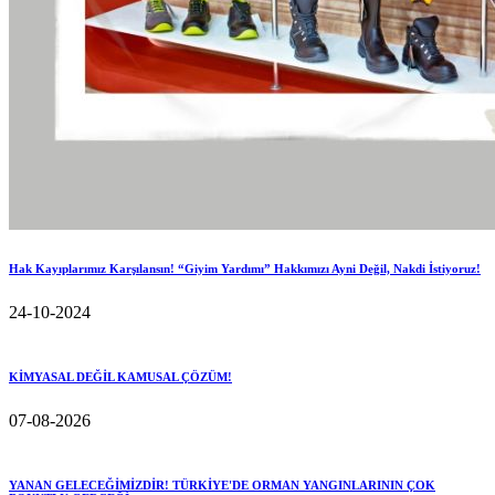
Hak Kayıplarımız Karşılansın! “Giyim Yardımı” Hakkımızı Ayni Değil, Nakdi İstiyoruz!
24-10-2024
KİMYASAL DEĞİL KAMUSAL ÇÖZÜM!
07-08-2026
YANAN GELECEĞİMİZDİR! TÜRKİYE'DE ORMAN YANGINLARININ ÇOK