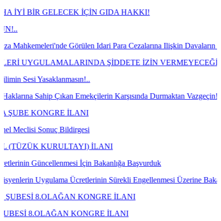
R GELECEK İÇİN GIDA HAKKI!
ri'nde Görülen Idari Para Cezalarına Ilişkin Davaların Kazanılması 
GULAMALARINDA ŞİDDETE İZİN VERMEYECEĞİZ!
Yasaklanmasın!..
ahip Çıkan Emekçilerin Karşısında Durmaktan Vazgeçin!
ONGRE İLANI
Sonuç Bildirgesi
KURULTAYI) İLANI
üncellenmesi İçin Bakanlığa Başvurduk
ygulama Ücretlerinin Sürekli Engellenmesi Üzerine Bakanlığa Talebimi
8.OLAĞAN KONGRE İLANI
.OLAĞAN KONGRE İLANI