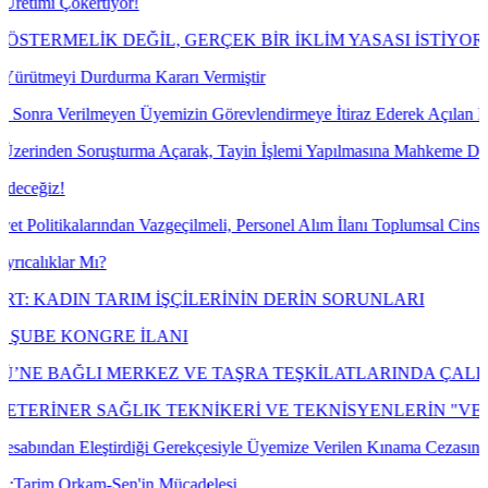
ertiyor!
İK DEĞİL, GERÇEK BİR İKLİM YASASI İSTİYORUZ!
urdurma Kararı Vermiştir
meyen Üyemizin Görevlendirmeye İtiraz Ederek Açılan Dava Konusu Ile
oruşturma Açarak, Tayin İşlemi Yapılmasına Mahkeme Dava Konusu İşl
rından Vazgeçilmeli, Personel Alım İlanı Toplumsal Cinsiyet Eşitliği 
 Mı?
 TARIM İŞÇİLERİNİN DERİN SORUNLARI
NGRE İLANI
MERKEZ VE TAŞRA TEŞKİLATLARINDA ÇALIŞAN EMEKÇİL
R SAĞLIK TEKNİKERİ VE TEKNİSYENLERİN "VETERİNE
eştirdiği Gerekçesiyle Üyemize Verilen Kınama Cezasının İptali İçin
kam-Sen'in Mücadelesi