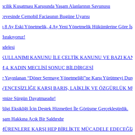
ması Karşısında Yaşam Alanlarının Savunusu
rnobil Faciasının Bugüne Uyarısı
 Yönetmelik, 4 Ay Yeni Yönetmelik Hükümlerine Göre İşlem Tesis Etm
!
 KANUNU İLE ÇELTİK KANUNU VE BAZI KANUNLARDA D
N MECLİSİ SONUÇ BİLDİRGESİ
an “Döner Sermaye Yönetmeliği”ne Karşı Yürütmeyi Durdurma ve İptal
LİĞE KARŞI BARIŞ, LAİKLİK VE ÖZGÜRLÜK MÜCADELE
ün Dayatmasıdır!
i İçin Destek Hizmetleri İle Görüşme Gerçekleştirdik.
 Açık Bir Saldırıdır
RE KARŞI HEP BİRLİKTE MÜCADELE EDECEĞİZ