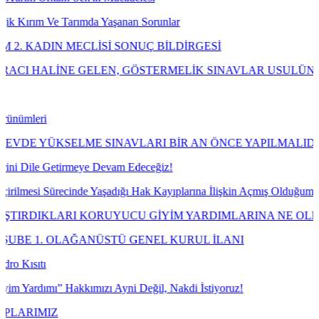
 Tarımda Yaşanan Sorunlar
N MECLİSİ SONUÇ BİLDİRGESİ
NE GELEN, GÖSTERMELİK SINAVLAR USULÜNE UYGUN OB
KSELME SINAVLARI BİR AN ÖNCE YAPILMALIDIR!
etirmeye Devam Edeceğiz!
ürecinde Yaşadığı Hak Kayıplarına İlişkin Açmış Olduğumuz Davayı K
LARI KORUYUCU GİYİM YARDIMLARINA NE OLDU?
OLAĞANÜSTÜ GENEL KURUL İLANI
” Hakkımızı Ayni Değil, Nakdi İstiyoruz!
Z