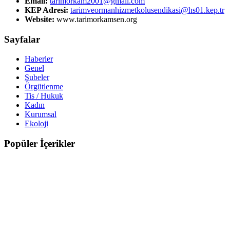
Email:
tarimorkam2001@gmail.com
KEP Adresi:
tarimveormanhizmetkolusendikasi@hs01.kep.tr
Website:
www.tarimorkamsen.org
Sayfalar
Haberler
Genel
Şubeler
Örgütlenme
Tis / Hukuk
Kadın
Kurumsal
Ekoloji
Popüler İçerikler