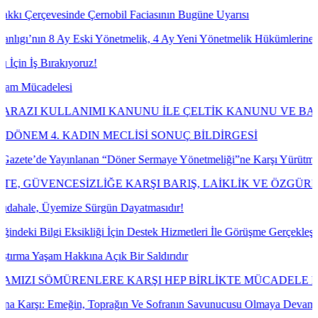
çevesinde Çernobil Faciasının Bugüne Uyarısı
n 8 Ay Eski Yönetmelik, 4 Ay Yeni Yönetmelik Hükümlerine Göre İşle
 Bırakıyoruz!
adelesi
KULLANIMI KANUNU İLE ÇELTİK KANUNU VE BAZI KANU
 4. KADIN MECLİSİ SONUÇ BİLDİRGESİ
de Yayınlanan “Döner Sermaye Yönetmeliği”ne Karşı Yürütmeyi Durdu
ÜVENCESİZLİĞE KARŞI BARIŞ, LAİKLİK VE ÖZGÜRLÜK 
 Üyemize Sürgün Dayatmasıdır!
lgi Eksikliği İçin Destek Hizmetleri İle Görüşme Gerçekleştirdik.
şam Hakkına Açık Bir Saldırıdır
I SÖMÜRENLERE KARŞI HEP BİRLİKTE MÜCADELE EDECEĞ
şı: Emeğin, Toprağın Ve Sofranın Savunucusu Olmaya Devam Edeceği