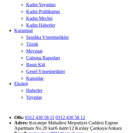
Kadın Yayınları
Kadın Politikamız
Kadın Meclisi
Kadın Haberler
Kurumsal
Sendika Yönetmelikler
Tüzük
Mevzuat
Çalışma Raporları
Basın Kiti
Genel Yönetmelikler
Kanunlar
Ekoloji
Haberler
Yayınlar
Ofis:
0312 430 58 11
0312 430 58 12
Adres:
Kocatepe Mahallesi Meşrutiyet Caddesi Ergene
Apartmanı No.20 kat/6 daire/12 Kızılay Çankaya/Ankara