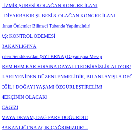
 ŞUBESİ 8.OLAĞAN KONGRE İLANI
RBAKIR ŞUBESİ 8. OLAĞAN KONGRE İLANI
nlemler Bilimsel Tabanda Yapılmalıdır!
ONTROL ÖDEMESİ
LIĞI'NA
i Sendikası'dan (SYTBRNA) Dayanışma Mesajı
EM KAR HIRSINA DAYALI TEDBİRSİZLİK ALIYOR!
YENİDEN DÜZENLENMELİDİR, BU ANLAYIŞLA DEĞİL!
! DOĞAYI YAŞAMI ÖZGÜRLEŞTİRELİM!
NİN OLACAK!
!
 DEVAM; DAĞ FARE DOĞURDU!
IĞI’NA AÇIK ÇAĞRIMIZDIR!...