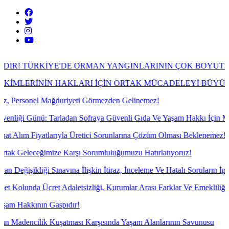
TÜRKİYE'DE ORMAN YANGINLARININ ÇOK BOYUTLU GER
RİNİN HAKLARI İÇİN ORTAK MÜCADELEYİ BÜYÜTECEĞİ
onel Mağduriyeti Görmezden Gelinemez!
Günü: Tarladan Sofraya Güvenli Gıda Ve Yaşam Hakkı İçin Mücadele
Fiyatlarıyla Üretici Sorunlarına Çözüm Olması Beklenemez!
ceğimize Karşı Sorumluluğumuzu Hatırlatıyoruz!
liği Sınavına İlişkin İtiraz, İnceleme Ve Hatalı Soruların İptali İçin İ
a Ücret Adaletsizliği, Kurumlar Arası Farklar Ve Emekliliğe Yansımay
kının Gaspıdır!
cilik Kuşatması Karşısında Yaşam Alanlarının Savunusu