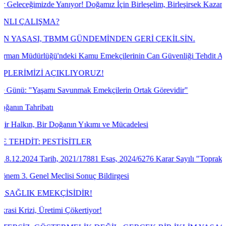
imizde Yanıyor! Doğamız İçin Birleşelim, Birleşirsek Kazanırız!
ALIŞMA?
SASI, TBMM GÜNDEMİNDEN GERİ ÇEKİLSİN.
üdürlüğü'ndeki Kamu Emekçilerinin Can Güvenliği Tehdit Altında!
MİZİ AÇIKLIYORUZ!
"Yaşamı Savunmak Emekçilerin Ortak Görevidir"
ahribatı
ın, Bir Doğanın Yıkımı ve Mücadelesi
İT: PESTİSİTLER
024 Tarih, 2021/17881 Esas, 2024/6276 Karar Sayılı "Toprak Mahsulle
Genel Meclisi Sonuç Bildirgesi
K EMEKÇİSİDİR!
zi, Üretimi Çökertiyor!