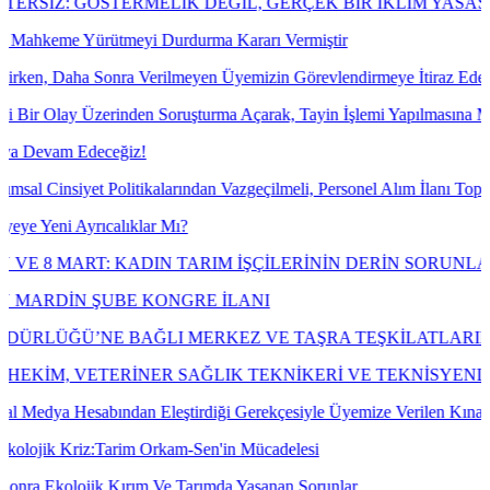
: GÖSTERMELİK DEĞİL, GERÇEK BİR İKLİM YASASI İSTİY
me Yürütmeyi Durdurma Kararı Vermiştir
aha Sonra Verilmeyen Üyemizin Görevlendirmeye İtiraz Ederek Açılan D
lay Üzerinden Soruşturma Açarak, Tayin İşlemi Yapılmasına Mahkeme 
m Edeceğiz!
siyet Politikalarından Vazgeçilmeli, Personel Alım İlanı Toplumsal Ci
i Ayrıcalıklar Mı?
MART: KADIN TARIM İŞÇİLERİNİN DERİN SORUNLARI
İN ŞUBE KONGRE İLANI
Ü’NE BAĞLI MERKEZ VE TAŞRA TEŞKİLATLARINDA ÇALI
, VETERİNER SAĞLIK TEKNİKERİ VE TEKNİSYENLERİN
a Hesabından Eleştirdiği Gerekçesiyle Üyemize Verilen Kınama Cezası
 Kriz:Tarim Orkam-Sen'in Mücadelesi
olojik Kırım Ve Tarımda Yaşanan Sorunlar