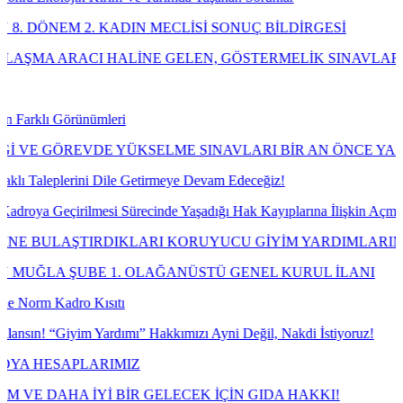
NEM 2. KADIN MECLİSİ SONUÇ BİLDİRGESİ
 ARACI HALİNE GELEN, GÖSTERMELİK SINAVLAR USULÜ
ı Görünümleri
GÖREVDE YÜKSELME SINAVLARI BİR AN ÖNCE YAPILMALI
eplerini Dile Getirmeye Devam Edeceğiz!
 Geçirilmesi Sürecinde Yaşadığı Hak Kayıplarına İlişkin Açmış Oldu
ULAŞTIRDIKLARI KORUYUCU GİYİM YARDIMLARINA NE 
A ŞUBE 1. OLAĞANÜSTÜ GENEL KURUL İLANI
 Kadro Kısıtı
 “Giyim Yardımı” Hakkımızı Ayni Değil, Nakdi İstiyoruz!
ESAPLARIMIZ
DAHA İYİ BİR GELECEK İÇİN GIDA HAKKI!