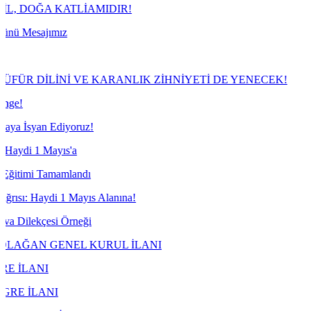
OĞA KATLİAMIDIR!
sajımız
DİLİNİ VE KARANLIK ZİHNİYETİ DE YENECEK!
yan Ediyoruz!
 1 Mayıs'a
i Tamamlandı
aydi 1 Mayıs Alanına!
ekçesi Örneği
N GENEL KURUL İLANI
NI
LANI