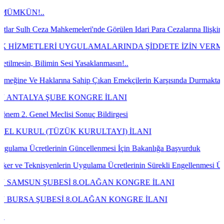
N!..
 Ceza Mahkemeleri'nde Görülen Idari Para Cezalarına Ilişkin Davalar
METLERİ UYGULAMALARINDA ŞİDDETE İZİN VERMEYECE
 Bilimin Sesi Yasaklanmasın!..
 Ve Haklarına Sahip Çıkan Emekçilerin Karşısında Durmaktan Vazgeç
LYA ŞUBE KONGRE İLANI
Genel Meclisi Sonuç Bildirgesi
UL (TÜZÜK KURULTAYI) İLANI
 Ücretlerinin Güncellenmesi İçin Bakanlığa Başvurduk
eknisyenlerin Uygulama Ücretlerinin Sürekli Engellenmesi Üzerine Bak
UN ŞUBESİ 8.OLAĞAN KONGRE İLANI
A ŞUBESİ 8.OLAĞAN KONGRE İLANI