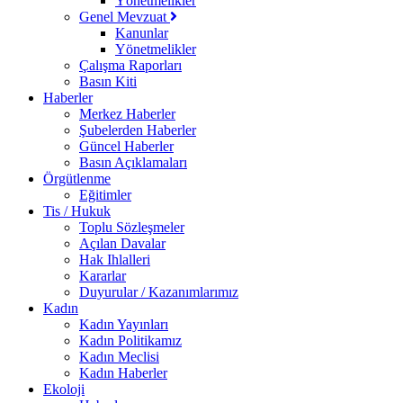
Yönetmelikler
Genel Mevzuat
Kanunlar
Yönetmelikler
Çalışma Raporları
Basın Kiti
Haberler
Merkez Haberler
Şubelerden Haberler
Güncel Haberler
Basın Açıklamaları
Örgütlenme
Eğitimler
Tis / Hukuk
Toplu Sözleşmeler
Açılan Davalar
Hak Ihlalleri
Kararlar
Duyurular / Kazanımlarımız
Kadın
Kadın Yayınları
Kadın Politikamız
Kadın Meclisi
Kadın Haberler
Ekoloji