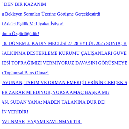
BİR KAZANIM
en Sorunları Üzerine Görüşme Gerçekleştirdi
Eşitlik Ve Liyakat İstiyor!
zgürlüğüdür!
EM 3. KADIN MECLİSİ 27-28 EYLÜL 2025 SONUÇ BİLDİRG
INMA DESTEKLEME KURUMU ÇALIŞANLARI GÜVENCESİZ
PRAĞIMIZI VERMİYORUZ DAVASINI GÖRÜŞMEYE BAŞLI
msal Barış Olmaz!
N, TARIM VE ORMAN EMEKÇİLERİNİN GERÇEK SENDİKASI
AR MI EDİYOR, YOKSA AMAÇ BAŞKA MI?
DAN YANA: MADEN TALANINA DUR DE!
İDİR!
MAK, YAŞAMI SAVUNMAKTIR.