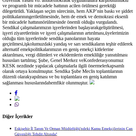
Güvenlik Yasası vb. antidemokratik uygulamalara karşıbütünlüklü
ve programlı bir mücadele hattının acilen örülmesi gerektiği
dilegetirildi. Yaklaşan seçim sürecinin, hem AKP’nin baskı ve şiddet
politikalarınıngeriletilmesinde, hem de emek ve demokrasi eksenli
bir mücadele hattınınörülmesinde önemli olduğu vurgulandı.
Sendikal çalışmalarımızın işyerlerinden başlayarakgeliştirilmesi,
işyeri ziyaretlerinin ve işyeri çalışmalarının artırılması,üyelerimizin
olduğu tüm işyerlerinde sendika panolarının hayata
geçirilmesi,işkolumuzdaki yandaş ve sarı sendikaların teşhir edilerek
alternatif emekpolitikalarımızın en geniş emekçi kitlelerine
aktarılması, vergi dilimleri ve eködemlerin emekliliğe yansıtılması
hususları tartılmış; Şube, Genel Merkez veKonfederasyonumuz
KESK nezdinde yapılacak çalışmalarla ilgili önermelerkapsamlı
olarak ortaya konulmuştur.
Sendika Şube Meclis toplantılarının
düzenli olarakyapılması ve bu toplantılara en geniş katılımın
sağlanması hususlarındahemfikir olunmuştur.
Diğer İçerikler
Eskişehir İl Tarım Ve Orman Müdürlüğü'ndeki Kamu Emekçilerinin Can
Güvenliği Tehdit Altında!