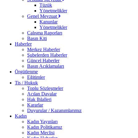
Tüzük
Yönetmelikler
Genel Mevzuat
Kanunlar
Yönetmelikler
Çalışma Raporları
Basın Kiti
Haberler
Merkez Haberler
Şubelerden Haberler
Güncel Haberler
Basın Açıklamaları
Örgütlenme
Eğitimler
Tis / Hukuk
Toplu Sözleşmeler
Açılan Davalar
Hak Ihlalleri
Kararlar
Duyurular / Kazanımlarımız
Kadın
Kadın Yayınları
Kadın Politikamız
Kadın Meclisi