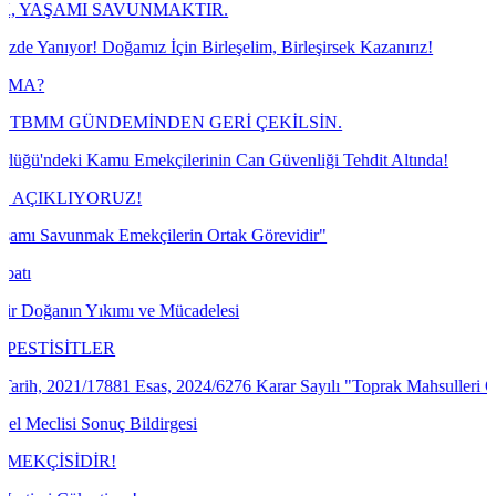
AVUNMAKTIR.
amız İçin Birleşelim, Birleşirsek Kazanırız!
DEMİNDEN GERİ ÇEKİLSİN.
 Emekçilerinin Can Güvenliği Tehdit Altında!
UZ!
mekçilerin Ortak Görevidir"
ımı ve Mücadelesi
81 Esas, 2024/6276 Karar Sayılı "Toprak Mahsulleri Ofisi Genel Müdür
 Bildirgesi