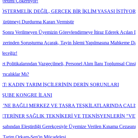
or!
EĞİL, GERÇEK BİR İKLİM YASASI İSTİYORUZ!
rma Kararı Vermiştir
 Üyemizin Görevlendirmeye İtiraz Ederek Açılan Dava Konusu Ile Ilgi
turma Açarak, Tayin İşlemi Yapılmasına Mahkeme Dava Konusu İşlemin
an Vazgeçilmeli, Personel Alım İlanı Toplumsal Cinsiyet Eşitliği Çerçe
RIM İŞÇİLERİNİN DERİN SORUNLARI
E İLANI
KEZ VE TAŞRA TEŞKİLATLARINDA ÇALIŞAN EMEKÇİLERİ
AĞLIK TEKNİKERİ VE TEKNİSYENLERİN "VETERİNER B
diği Gerekçesiyle Üyemize Verilen Kınama Cezasının İptali İçin Açtı
en'in Mücadelesi