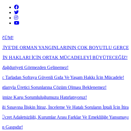
MAN YANGINLARININ ÇOK BOYUTLU GERÇEĞİ
İÇİN ORTAK MÜCADELEYİ BÜYÜTECEĞİZ!
rmezden Gelinemez!
aya Güvenli Gıda Ve Yaşam Hakkı İçin Mücadele!
i Sorunlarına Çözüm Olması Beklenemez!
umluluğumuzu Hatırlatıyoruz!
 İtiraz, İnceleme Ve Hatalı Soruların İptali İçin İtiraz Yazılarımızı Yaz
i, Kurumlar Arası Farklar Ve Emekliliğe Yansımayan Gelir Sorunu Der