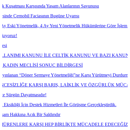
şısında Yaşam Alanlarının Savunusu
Faciasının Bugüne Uyarısı
lik, 4 Ay Yeni Yönetmelik Hükümlerine Göre İşlem Tesis Etmesine Yö
NU İLE ÇELTİK KANUNU VE BAZI KANUNLARDA DEĞİŞİK
İSİ SONUÇ BİLDİRGESİ
r Sermaye Yönetmeliği”ne Karşı Yürütmeyi Durdurma ve İptal Davası 
KARŞI BARIŞ, LAİKLİK VE ÖZGÜRLÜK MÜCADELESİNİ B
masıdır!
estek Hizmetleri İle Görüşme Gerçekleştirdik.
 Bir Saldırıdır
KARŞI HEP BİRLİKTE MÜCADELE EDECEĞİZ