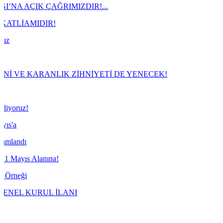
ĞRIMIZDIR!...
!
NLIK ZİHNİYETİ DE YENECEK!
a!
 İLANI