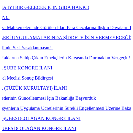
LECEK İÇİN GIDA HAKKI!
e Görülen Idari Para Cezalarına Ilişkin Davaların Kazanılması Durum
MALARINDA ŞİDDETE İZİN VERMEYECEĞİZ!
lanmasın!..
 Çıkan Emekçilerin Karşısında Durmaktan Vazgeçin!
RE İLANI
 Bildirgesi
ULTAYI) İLANI
llenmesi İçin Bakanlığa Başvurduk
ma Ücretlerinin Sürekli Engellenmesi Üzerine Bakanlığa Talebimizi İl
LAĞAN KONGRE İLANI
ĞAN KONGRE İLANI