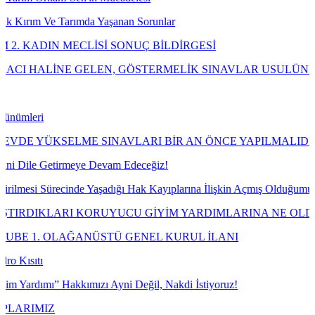
ımda Yaşanan Sorunlar
CLİSİ SONUÇ BİLDİRGESİ
GELEN, GÖSTERMELİK SINAVLAR USULÜNE UYGUN OBJEK
ME SINAVLARI BİR AN ÖNCE YAPILMALIDIR!
meye Devam Edeceğiz!
nde Yaşadığı Hak Kayıplarına İlişkin Açmış Olduğumuz Davayı Kazand
I KORUYUCU GİYİM YARDIMLARINA NE OLDU?
ĞANÜSTÜ GENEL KURUL İLANI
kımızı Ayni Değil, Nakdi İstiyoruz!