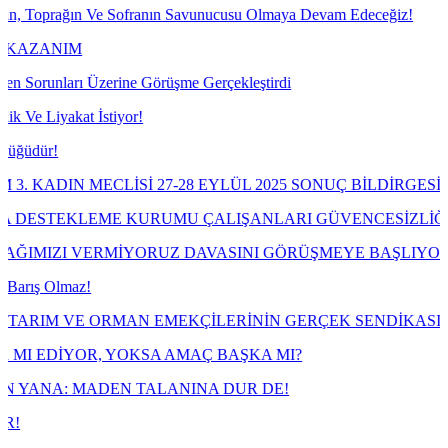
e Sofranın Savunucusu Olmaya Devam Edeceğiz!
rine Görüşme Gerçekleştirdi
tiyor!
LİSİ 27-28 EYLÜL 2025 SONUÇ BİLDİRGESİ
ME KURUMU ÇALIŞANLARI GÜVENCESİZLİĞE MAHKÛM E
MİYORUZ DAVASINI GÖRÜŞMEYE BAŞLIYOR
MAN EMEKÇİLERİNİN GERÇEK SENDİKASI TARIM ORKAM-
 YOKSA AMAÇ BAŞKA MI?
EN TALANINA DUR DE!