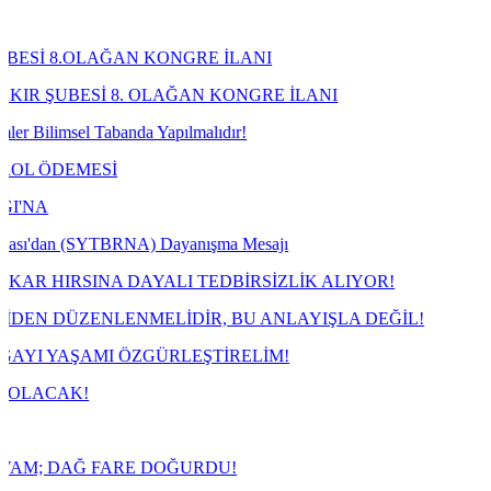
ĞAN KONGRE İLANI
8. OLAĞAN KONGRE İLANI
banda Yapılmalıdır!
İ
TBRNA) Dayanışma Mesajı
 DAYALI TEDBİRSİZLİK ALIYOR!
ENMELİDİR, BU ANLAYIŞLA DEĞİL!
I ÖZGÜRLEŞTİRELİM!
ARE DOĞURDU!