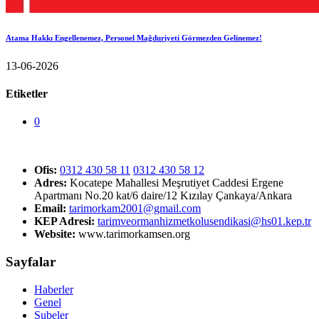
Atama Hakkı Engellenemez, Personel Mağduriyeti Görmezden Gelinemez!
13-06-2026
Etiketler
0
Ofis:
0312 430 58 11
0312 430 58 12
Adres:
Kocatepe Mahallesi Meşrutiyet Caddesi Ergene
Apartmanı No.20 kat/6 daire/12 Kızılay Çankaya/Ankara
Email:
tarimorkam2001@gmail.com
KEP Adresi:
tarimveormanhizmetkolusendikasi@hs01.kep.tr
Website:
www.tarimorkamsen.org
Sayfalar
Haberler
Genel
Şubeler