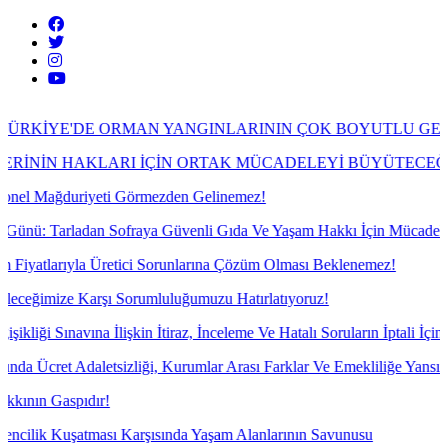
E ORMAN YANGINLARININ ÇOK BOYUTLU GERÇEĞİ
LARI İÇİN ORTAK MÜCADELEYİ BÜYÜTECEĞİZ!
eti Görmezden Gelinemez!
n Sofraya Güvenli Gıda Ve Yaşam Hakkı İçin Mücadele!
Üretici Sorunlarına Çözüm Olması Beklenemez!
ı Sorumluluğumuzu Hatırlatıyoruz!
lişkin İtiraz, İnceleme Ve Hatalı Soruların İptali İçin İtiraz Yazılarım
sizliği, Kurumlar Arası Farklar Ve Emekliliğe Yansımayan Gelir Soru
r!
sı Karşısında Yaşam Alanlarının Savunusu