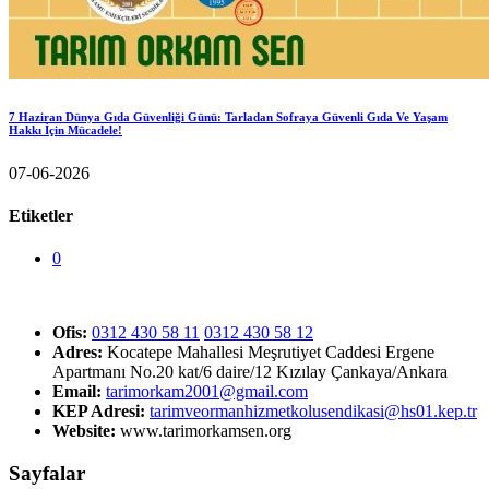
7 Haziran Dünya Gıda Güvenliği Günü: Tarladan Sofraya Güvenli Gıda Ve Yaşam
Hakkı İçin Mücadele!
07-06-2026
Etiketler
0
Ofis:
0312 430 58 11
0312 430 58 12
Adres:
Kocatepe Mahallesi Meşrutiyet Caddesi Ergene
Apartmanı No.20 kat/6 daire/12 Kızılay Çankaya/Ankara
Email:
tarimorkam2001@gmail.com
KEP Adresi:
tarimveormanhizmetkolusendikasi@hs01.kep.tr
Website:
www.tarimorkamsen.org
Sayfalar