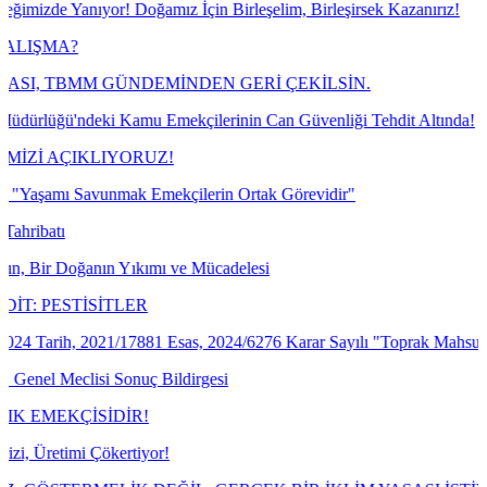
r! Doğamız İçin Birleşelim, Birleşirsek Kazanırız!
 GÜNDEMİNDEN GERİ ÇEKİLSİN.
i Kamu Emekçilerinin Can Güvenliği Tehdit Altında!
IYORUZ!
nmak Emekçilerin Ortak Görevidir"
ın Yıkımı ve Mücadelesi
İTLER
21/17881 Esas, 2024/6276 Karar Sayılı "Toprak Mahsulleri Ofisi Genel
 Sonuç Bildirgesi
İDİR!
kertiyor!