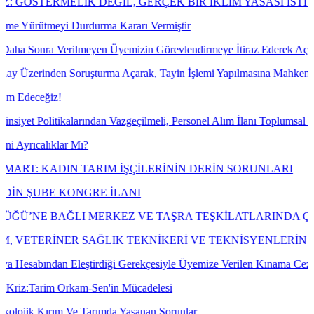
LİK DEĞİL, GERÇEK BİR İKLİM YASASI İSTİYORUZ!
Durdurma Kararı Vermiştir
lmeyen Üyemizin Görevlendirmeye İtiraz Ederek Açılan Dava Konusu Il
 Soruşturma Açarak, Tayin İşlemi Yapılmasına Mahkeme Dava Konusu İş
larından Vazgeçilmeli, Personel Alım İlanı Toplumsal Cinsiyet Eşitliğ
r Mı?
N TARIM İŞÇİLERİNİN DERİN SORUNLARI
ONGRE İLANI
 MERKEZ VE TAŞRA TEŞKİLATLARINDA ÇALIŞAN EMEKÇİ
ER SAĞLIK TEKNİKERİ VE TEKNİSYENLERİN "VETERİN
leştirdiği Gerekçesiyle Üyemize Verilen Kınama Cezasının İptali İçi
rkam-Sen'in Mücadelesi
Ve Tarımda Yaşanan Sorunlar