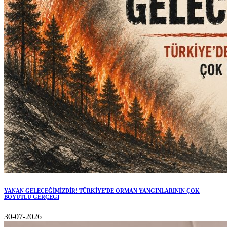
YANAN GELECEĞİMİZDİR! TÜRKİYE'DE ORMAN YANGINLARININ ÇOK
BOYUTLU GERÇEĞİ
30-07-2026