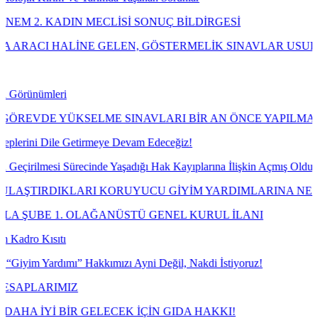
IN MECLİSİ SONUÇ BİLDİRGESİ
İNE GELEN, GÖSTERMELİK SINAVLAR USULÜNE UYGUN O
ÜKSELME SINAVLARI BİR AN ÖNCE YAPILMALIDIR!
 Getirmeye Devam Edeceğiz!
Sürecinde Yaşadığı Hak Kayıplarına İlişkin Açmış Olduğumuz Davayı 
KLARI KORUYUCU GİYİM YARDIMLARINA NE OLDU?
 OLAĞANÜSTÜ GENEL KURUL İLANI
ı” Hakkımızı Ayni Değil, Nakdi İstiyoruz!
IZ
İR GELECEK İÇİN GIDA HAKKI!