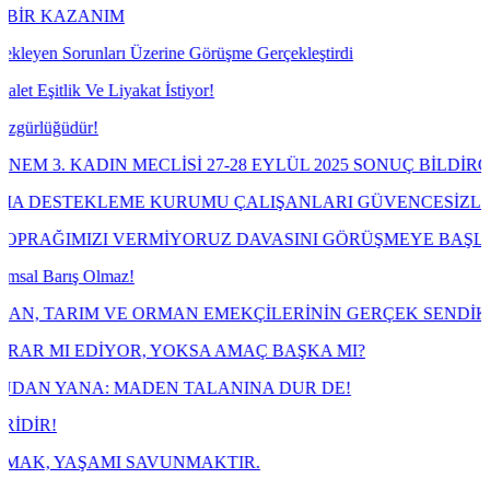
IM
rı Üzerine Görüşme Gerçekleştirdi
Liyakat İstiyor!
N MECLİSİ 27-28 EYLÜL 2025 SONUÇ BİLDİRGESİ
LEME KURUMU ÇALIŞANLARI GÜVENCESİZLİĞE MAHKÛM
 VERMİYORUZ DAVASINI GÖRÜŞMEYE BAŞLIYOR
maz!
VE ORMAN EMEKÇİLERİNİN GERÇEK SENDİKASI TARIM OR
YOR, YOKSA AMAÇ BAŞKA MI?
 MADEN TALANINA DUR DE!
MI SAVUNMAKTIR.