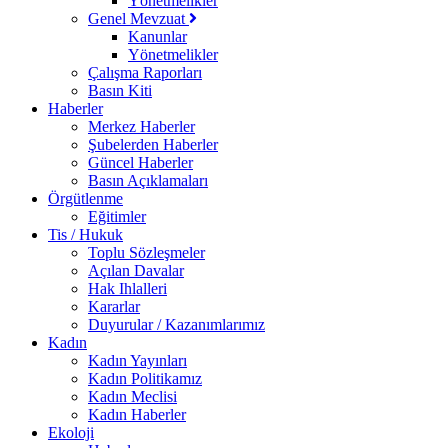
Yönetmelikler
Genel Mevzuat
Kanunlar
Yönetmelikler
Çalışma Raporları
Basın Kiti
Haberler
Merkez Haberler
Şubelerden Haberler
Güncel Haberler
Basın Açıklamaları
Örgütlenme
Eğitimler
Tis / Hukuk
Toplu Sözleşmeler
Açılan Davalar
Hak Ihlalleri
Kararlar
Duyurular / Kazanımlarımız
Kadın
Kadın Yayınları
Kadın Politikamız
Kadın Meclisi
Kadın Haberler
Ekoloji