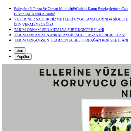
Eskişehir İl Tarım Ve Orman Müdürlüğü'ndeki Kamu Emekçilerinin Can
Güvenliği Tehdit Altında!
VETERİNER SAĞLIK HİZMETLERİ UYGULAMALARINDA ŞİDDETE
İZİN VERMEYECEĞİZ!
TARIM ORKAM-SEN ANTALYA ŞUBE KONGRE İLANI
TARIM ORKAM-SEN ANKARA ŞUBESİ 8.OLAĞAN KONGRE İLANI
TARIM ORKAM-SEN TRABZON ŞUBESİ 8.OLAĞAN KONGRE İLANI
Son
Popüler