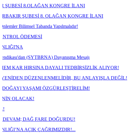
.OLAĞAN KONGRE İLANI
ESİ 8. OLAĞAN KONGRE İLANI
sel Tabanda Yapılmalıdır!
EMESİ
an (SYTBRNA) Dayanışma Mesajı
SINA DAYALI TEDBİRSİZLİK ALIYOR!
ZENLENMELİDİR, BU ANLAYIŞLA DEĞİL!
AŞAMI ÖZGÜRLEŞTİRELİM!
K!
AĞ FARE DOĞURDU!
K ÇAĞRIMIZDIR!...