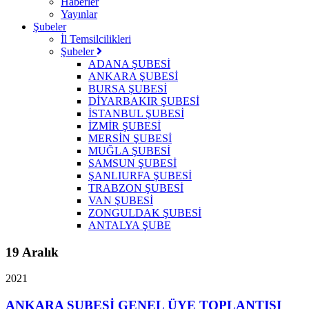
Haberler
Yayınlar
Şubeler
İl Temsilcilikleri
Şubeler
ADANA ŞUBESİ
ANKARA ŞUBESİ
BURSA ŞUBESİ
DİYARBAKIR ŞUBESİ
İSTANBUL ŞUBESİ
İZMİR ŞUBESİ
MERSİN ŞUBESİ
MUĞLA ŞUBESİ
SAMSUN ŞUBESİ
ŞANLIURFA ŞUBESİ
TRABZON ŞUBESİ
VAN ŞUBESİ
ZONGULDAK ŞUBESİ
ANTALYA ŞUBE
19 Aralık
2021
ANKARA ŞUBESİ GENEL ÜYE TOPLANTISI