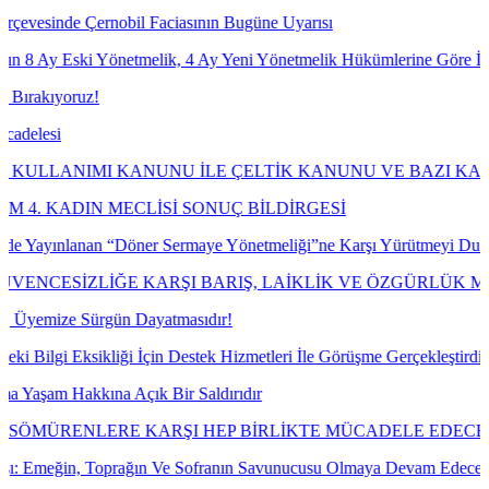
nobil Faciasının Bugüne Uyarısı
önetmelik, 4 Ay Yeni Yönetmelik Hükümlerine Göre İşlem Tesis Etmes
KANUNU İLE ÇELTİK KANUNU VE BAZI KANUNLARDA DE
MECLİSİ SONUÇ BİLDİRGESİ
 “Döner Sermaye Yönetmeliği”ne Karşı Yürütmeyi Durdurma ve İptal D
İĞE KARŞI BARIŞ, LAİKLİK VE ÖZGÜRLÜK MÜCADELESİ
gün Dayatmasıdır!
iği İçin Destek Hizmetleri İle Görüşme Gerçekleştirdik.
a Açık Bir Saldırıdır
ERE KARŞI HEP BİRLİKTE MÜCADELE EDECEĞİZ
oprağın Ve Sofranın Savunucusu Olmaya Devam Edeceğiz!