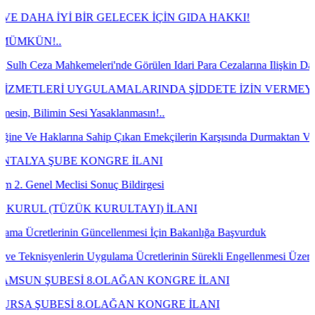
İ BİR GELECEK İÇİN GIDA HAKKI!
kemeleri'nde Görülen Idari Para Cezalarına Ilişkin Davaların Kazanı
İ UYGULAMALARINDA ŞİDDETE İZİN VERMEYECEĞİZ!
 Sesi Yasaklanmasın!..
rına Sahip Çıkan Emekçilerin Karşısında Durmaktan Vazgeçin!
BE KONGRE İLANI
lisi Sonuç Bildirgesi
ZÜK KURULTAYI) İLANI
inin Güncellenmesi İçin Bakanlığa Başvurduk
erin Uygulama Ücretlerinin Sürekli Engellenmesi Üzerine Bakanlığa Ta
ESİ 8.OLAĞAN KONGRE İLANI
Sİ 8.OLAĞAN KONGRE İLANI