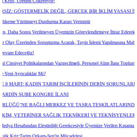
mi Çökertiyor!
RMELİK DEĞİL, GERÇEK BİR İKLİM YASASI İSTİYORUZ!
meyi Durdurma Kararı Vermiştir
 Verilmeyen Üyemizin Görevlendirmeye İtiraz Ederek Açılan Dava Konu
nden Soruşturma Açarak, Tayin İşlemi Yapılmasına Mahkeme Dava Konu
iz!
itikalarından Vazgeçilmeli, Personel Alım İlanı Toplumsal Cinsiyet Eşi
lıklar Mı?
KADIN TARIM İŞÇİLERİNİN DERİN SORUNLARI
E KONGRE İLANI
ĞLI MERKEZ VE TAŞRA TEŞKİLATLARINDA ÇALIŞAN EME
RİNER SAĞLIK TEKNİKERİ VE TEKNİSYENLERİN "VETE
dan Eleştirdiği Gerekçesiyle Üyemize Verilen Kınama Cezasının İptal
im Orkam-Sen'in Mücadelesi