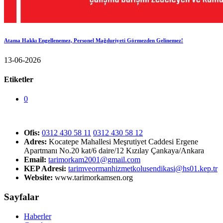
Atama Hakkı Engellenemez, Personel Mağduriyeti Görmezden Gelinemez!
13-06-2026
Etiketler
0
Ofis:
0312 430 58 11
0312 430 58 12
Adres:
Kocatepe Mahallesi Meşrutiyet Caddesi Ergene
Apartmanı No.20 kat/6 daire/12 Kızılay Çankaya/Ankara
Email:
tarimorkam2001@gmail.com
KEP Adresi:
tarimveormanhizmetkolusendikasi@hs01.kep.tr
Website:
www.tarimorkamsen.org
Sayfalar
Haberler