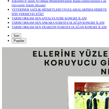
Eskişehir İl Tarım Ve Orman Müdürlüğü'ndeki Kamu Emekçilerinin Can
Güvenliği Tehdit Altında!
VETERİNER SAĞLIK HİZMETLERİ UYGULAMALARINDA ŞİDDETE
İZİN VERMEYECEĞİZ!
TARIM ORKAM-SEN ANTALYA ŞUBE KONGRE İLANI
TARIM ORKAM-SEN ANKARA ŞUBESİ 8.OLAĞAN KONGRE İLANI
TARIM ORKAM-SEN TRABZON ŞUBESİ 8.OLAĞAN KONGRE İLANI
Son
Popüler