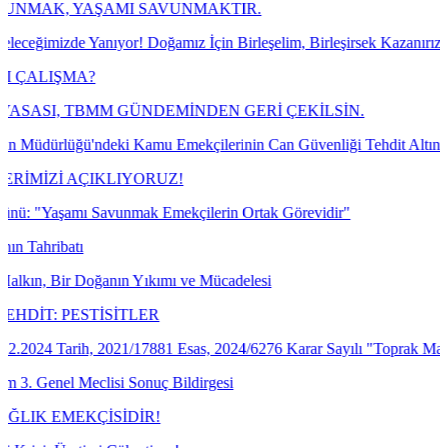
AŞAMI SAVUNMAKTIR.
nıyor! Doğamız İçin Birleşelim, Birleşirsek Kazanırız!
?
BMM GÜNDEMİNDEN GERİ ÇEKİLSİN.
'ndeki Kamu Emekçilerinin Can Güvenliği Tehdit Altında!
ÇIKLIYORUZ!
Savunmak Emekçilerin Ortak Görevidir"
oğanın Yıkımı ve Mücadelesi
TİSİTLER
, 2021/17881 Esas, 2024/6276 Karar Sayılı "Toprak Mahsulleri Ofisi 
lisi Sonuç Bildirgesi
ÇİSİDİR!