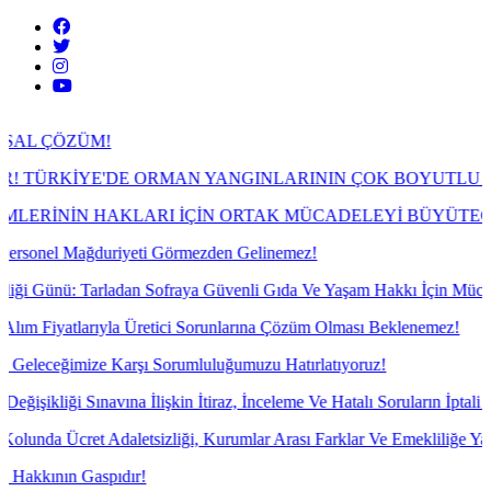
M!
E'DE ORMAN YANGINLARININ ÇOK BOYUTLU GERÇEĞİ
HAKLARI İÇİN ORTAK MÜCADELEYİ BÜYÜTECEĞİZ!
uriyeti Görmezden Gelinemez!
ladan Sofraya Güvenli Gıda Ve Yaşam Hakkı İçin Mücadele!
ıyla Üretici Sorunlarına Çözüm Olması Beklenemez!
 Karşı Sorumluluğumuzu Hatırlatıyoruz!
ına İlişkin İtiraz, İnceleme Ve Hatalı Soruların İptali İçin İtiraz Yazı
daletsizliği, Kurumlar Arası Farklar Ve Emekliliğe Yansımayan Gelir 
spıdır!