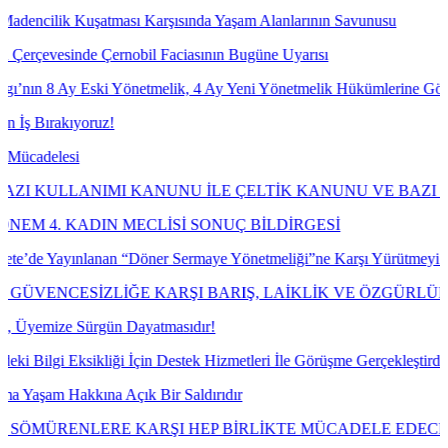
şatması Karşısında Yaşam Alanlarının Savunusu
 Çernobil Faciasının Bugüne Uyarısı
ski Yönetmelik, 4 Ay Yeni Yönetmelik Hükümlerine Göre İşlem Tesis 
ruz!
MI KANUNU İLE ÇELTİK KANUNU VE BAZI KANUNLARDA
DIN MECLİSİ SONUÇ BİLDİRGESİ
lanan “Döner Sermaye Yönetmeliği”ne Karşı Yürütmeyi Durdurma ve İp
İZLİĞE KARŞI BARIŞ, LAİKLİK VE ÖZGÜRLÜK MÜCADE
rgün Dayatmasıdır!
liği İçin Destek Hizmetleri İle Görüşme Gerçekleştirdik.
ına Açık Bir Saldırıdır
LERE KARŞI HEP BİRLİKTE MÜCADELE EDECEĞİZ