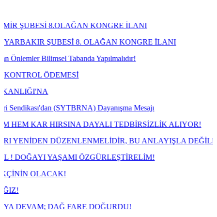
İ 8.OLAĞAN KONGRE İLANI
ŞUBESİ 8. OLAĞAN KONGRE İLANI
ilimsel Tabanda Yapılmalıdır!
 ÖDEMESİ
NA
ası'dan (SYTBRNA) Dayanışma Mesajı
 HIRSINA DAYALI TEDBİRSİZLİK ALIYOR!
 DÜZENLENMELİDİR, BU ANLAYIŞLA DEĞİL!
I YAŞAMI ÖZGÜRLEŞTİRELİM!
ACAK!
; DAĞ FARE DOĞURDU!