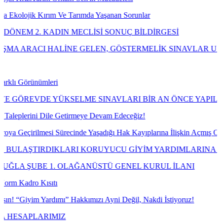
rım Ve Tarımda Yaşanan Sorunlar
KADIN MECLİSİ SONUÇ BİLDİRGESİ
HALİNE GELEN, GÖSTERMELİK SINAVLAR USULÜNE UYGU
mleri
E YÜKSELME SINAVLARI BİR AN ÖNCE YAPILMALIDIR!
Dile Getirmeye Devam Edeceğiz!
mesi Sürecinde Yaşadığı Hak Kayıplarına İlişkin Açmış Olduğumuz Da
RDIKLARI KORUYUCU GİYİM YARDIMLARINA NE OLDU?
 1. OLAĞANÜSTÜ GENEL KURUL İLANI
sıtı
ardımı” Hakkımızı Ayni Değil, Nakdi İstiyoruz!
RIMIZ