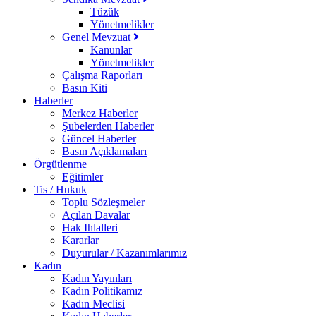
Tüzük
Yönetmelikler
Genel Mevzuat
Kanunlar
Yönetmelikler
Çalışma Raporları
Basın Kiti
Haberler
Merkez Haberler
Şubelerden Haberler
Güncel Haberler
Basın Açıklamaları
Örgütlenme
Eğitimler
Tis / Hukuk
Toplu Sözleşmeler
Açılan Davalar
Hak Ihlalleri
Kararlar
Duyurular / Kazanımlarımız
Kadın
Kadın Yayınları
Kadın Politikamız
Kadın Meclisi