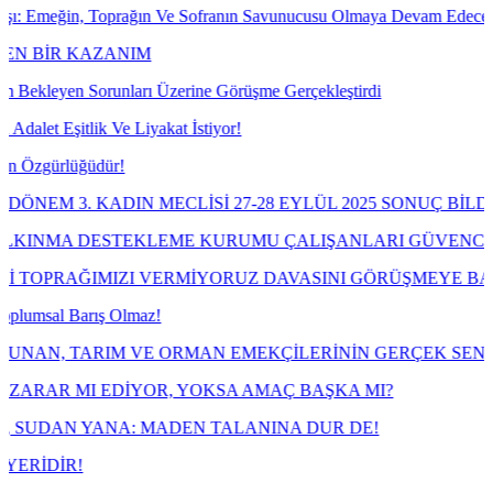
 Toprağın Ve Sofranın Savunucusu Olmaya Devam Edeceğiz!
ZANIM
unları Üzerine Görüşme Gerçekleştirdi
k Ve Liyakat İstiyor!
dür!
ADIN MECLİSİ 27-28 EYLÜL 2025 SONUÇ BİLDİRGESİ
ESTEKLEME KURUMU ÇALIŞANLARI GÜVENCESİZLİĞE M
MIZI VERMİYORUZ DAVASINI GÖRÜŞMEYE BAŞLIYOR
ş Olmaz!
IM VE ORMAN EMEKÇİLERİNİN GERÇEK SENDİKASI TARIM
EDİYOR, YOKSA AMAÇ BAŞKA MI?
NA: MADEN TALANINA DUR DE!