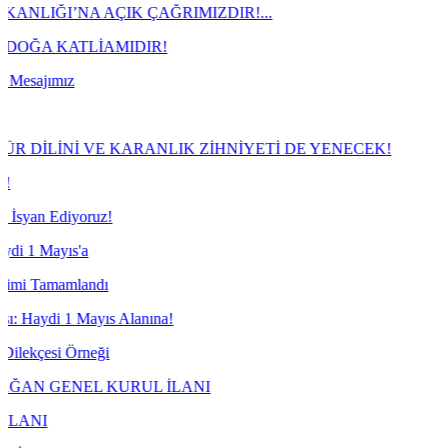
AÇIK ÇAĞRIMIZDIR!...
LİAMIDIR!
 VE KARANLIK ZİHNİYETİ DE YENECEK!
ruz!
ndı
ayıs Alanına!
neği
L KURUL İLANI