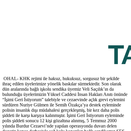
OHAL- KHK rejimi ile haksız, hukuksuz, sorgusuz bir şekilde
ihraç edilen üyelerimize yönelik baskılar sürmektedir. Son olarak
dün aralarında bağlı işkolu sendika üyemiz Veli Saçılık’ın da
bulunduğu üyelerimizin Yüksel Caddesi İnsan Hakları Anıtı önünde
“İşimi Geri İstiyorum” talebiyle ve cezaevinde açlık grevi eylemini
sürdüren Nuriye Gülmen ile Semih Özakça’ya destek eyleminde
polisin insanlık dışı müdahalesi gerçekleşmiş, bir kez daha polis
şiddeti ile karşı karşıya kalınmıştır. İşimi Geri İstiyorum eyleminde
polis şiddeti sonucu 12 kişi gözaltına alınmış, 5 Temmuz 2000
yılında Burdur Cezaevi’nde yapılan operasyonda duvarı delen