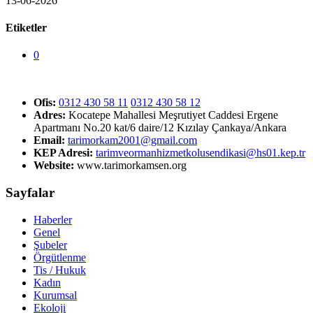
13-06-2026
Etiketler
0
Ofis:
0312 430 58 11
0312 430 58 12
Adres:
Kocatepe Mahallesi Meşrutiyet Caddesi Ergene
Apartmanı No.20 kat/6 daire/12 Kızılay Çankaya/Ankara
Email:
tarimorkam2001@gmail.com
KEP Adresi:
tarimveormanhizmetkolusendikasi@hs01.kep.tr
Website:
www.tarimorkamsen.org
Sayfalar
Haberler
Genel
Şubeler
Örgütlenme
Tis / Hukuk
Kadın
Kurumsal
Ekoloji