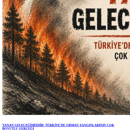
YANAN GELECEĞİMİZDİR! TÜRKİYE'DE ORMAN YANGINLARININ ÇOK
BOYUTLU GERÇEĞİ