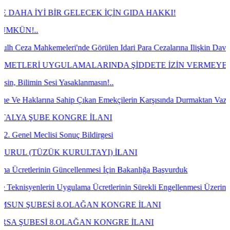
BİR GELECEK İÇİN GIDA HAKKI!
leri'nde Görülen Idari Para Cezalarına Ilişkin Davaların Kazanılmas
YGULAMALARINDA ŞİDDETE İZİN VERMEYECEĞİZ!
i Yasaklanmasın!..
 Sahip Çıkan Emekçilerin Karşısında Durmaktan Vazgeçin!
KONGRE İLANI
i Sonuç Bildirgesi
 KURULTAYI) İLANI
 Güncellenmesi İçin Bakanlığa Başvurduk
 Uygulama Ücretlerinin Sürekli Engellenmesi Üzerine Bakanlığa Talebi
 8.OLAĞAN KONGRE İLANI
8.OLAĞAN KONGRE İLANI