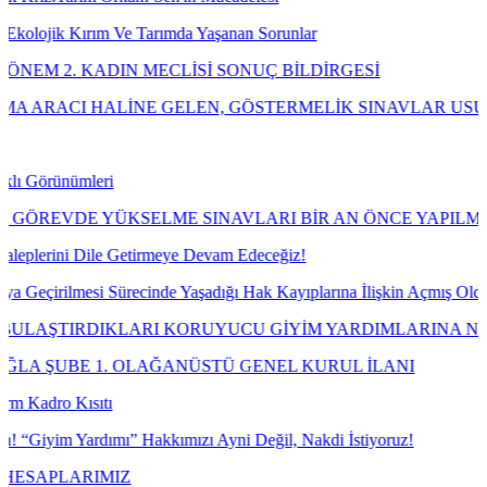
Ve Tarımda Yaşanan Sorunlar
IN MECLİSİ SONUÇ BİLDİRGESİ
LİNE GELEN, GÖSTERMELİK SINAVLAR USULÜNE UYGUN 
i
ÜKSELME SINAVLARI BİR AN ÖNCE YAPILMALIDIR!
 Getirmeye Devam Edeceğiz!
 Sürecinde Yaşadığı Hak Kayıplarına İlişkin Açmış Olduğumuz Davayı
KLARI KORUYUCU GİYİM YARDIMLARINA NE OLDU?
 OLAĞANÜSTÜ GENEL KURUL İLANI
ı
mı” Hakkımızı Ayni Değil, Nakdi İstiyoruz!
IZ