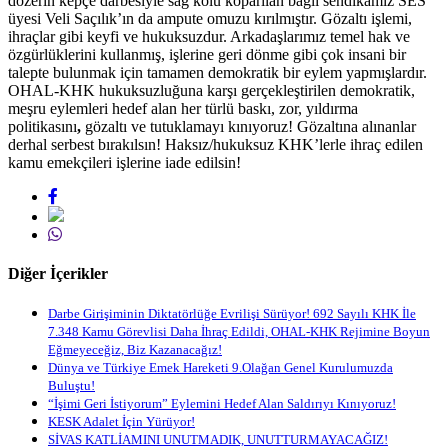
dozerin kepçe darbesiyle sağ kolu koparılan bağlı sendikamız SES
üyesi Veli Saçılık’ın da ampute omuzu kırılmıştır. Gözaltı işlemi,
ihraçlar gibi keyfi ve hukuksuzdur. Arkadaşlarımız temel hak ve
özgürlüklerini kullanmış, işlerine geri dönme gibi çok insani bir
talepte bulunmak için tamamen demokratik bir eylem yapmışlardır.
OHAL-KHK hukuksuzluğuna karşı gerçekleştirilen demokratik,
meşru eylemleri hedef alan her türlü baskı, zor, yıldırma
politikasını
,
gözaltı ve tutuklamayı kınıyoruz! Gözaltına alınanlar
derhal serbest bırakılsın! Haksız/hukuksuz KHK’lerle ihraç edilen
kamu emekçileri işlerine iade edilsin!
Diğer İçerikler
Darbe Girişiminin Diktatörlüğe Evrilişi Sürüyor! 692 Sayılı KHK İle
7.348 Kamu Görevlisi Daha İhraç Edildi, OHAL-KHK Rejimine Boyun
Eğmeyeceğiz, Biz Kazanacağız!
Dünya ve Türkiye Emek Hareketi 9.Olağan Genel Kurulumuzda
Buluştu!
“İşimi Geri İstiyorum” Eylemini Hedef Alan Saldırıyı Kınıyoruz!
KESK Adalet İçin Yürüyor!
SİVAS KATLİAMINI UNUTMADIK, UNUTTURMAYACAĞIZ!