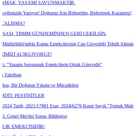
MI SAVUNMAKTIR.
or! Doğamız İçin Birleşelim, Birleşirsek Kazanırız!
M GÜNDEMİNDEN GERİ ÇEKİLSİN.
ki Kamu Emekçilerinin Can Güvenliği Tehdit Altında!
LIYORUZ!
unmak Emekçilerin Ortak Görevidir"
nın Yıkımı ve Mücadelesi
İTLER
021/17881 Esas, 2024/6276 Karar Sayılı "Toprak Mahsulleri Ofisi Gene
i Sonuç Bildirgesi
İDİR!