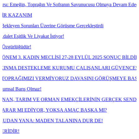
Toprağın Ve Sofranın Savunucusu Olmaya Devam Edeceğiz!
M
arı Üzerine Görüşme Gerçekleştirdi
 Liyakat İstiyor!
N MECLİSİ 27-28 EYLÜL 2025 SONUÇ BİLDİRGESİ
TEKLEME KURUMU ÇALIŞANLARI GÜVENCESİZLİĞE MAHK
I VERMİYORUZ DAVASINI GÖRÜŞMEYE BAŞLIYOR
lmaz!
VE ORMAN EMEKÇİLERİNİN GERÇEK SENDİKASI TARIM OR
YOR, YOKSA AMAÇ BAŞKA MI?
: MADEN TALANINA DUR DE!