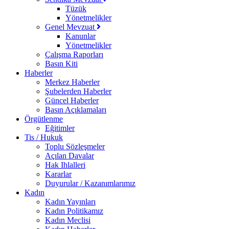
Tüzük
Yönetmelikler
Genel Mevzuat
Kanunlar
Yönetmelikler
Çalışma Raporları
Basın Kiti
Haberler
Merkez Haberler
Şubelerden Haberler
Güncel Haberler
Basın Açıklamaları
Örgütlenme
Eğitimler
Tis / Hukuk
Toplu Sözleşmeler
Açılan Davalar
Hak Ihlalleri
Kararlar
Duyurular / Kazanımlarımız
Kadın
Kadın Yayınları
Kadın Politikamız
Kadın Meclisi