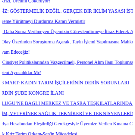
ökertiyor!
LİK DEĞİL, GERÇEK BİR İKLİM YASASI İSTİYORUZ!
 Durdurma Kararı Vermiştir
ilmeyen Üyemizin Görevlendirmeye İtiraz Ederek Açılan Dava Konusu I
n Soruşturma Açarak, Tayin İşlemi Yapılmasına Mahkeme Dava Konusu İ
alarından Vazgeçilmeli, Personel Alım İlanı Toplumsal Cinsiyet Eşitliğ
ar Mı?
IN TARIM İŞÇİLERİNİN DERİN SORUNLARI
KONGRE İLANI
I MERKEZ VE TAŞRA TEŞKİLATLARINDA ÇALIŞAN EMEKÇ
ER SAĞLIK TEKNİKERİ VE TEKNİSYENLERİN "VETERİN
Eleştirdiği Gerekçesiyle Üyemize Verilen Kınama Cezasının İptali İç
Orkam-Sen'in Mücadelesi