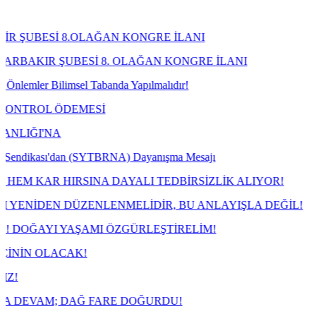
.OLAĞAN KONGRE İLANI
BESİ 8. OLAĞAN KONGRE İLANI
msel Tabanda Yapılmalıdır!
EMESİ
dan (SYTBRNA) Dayanışma Mesajı
RSINA DAYALI TEDBİRSİZLİK ALIYOR!
ÜZENLENMELİDİR, BU ANLAYIŞLA DEĞİL!
YAŞAMI ÖZGÜRLEŞTİRELİM!
AK!
AĞ FARE DOĞURDU!