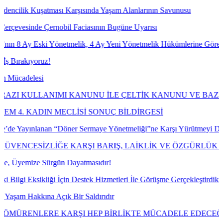
ası Karşısında Yaşam Alanlarının Savunusu
nobil Faciasının Bugüne Uyarısı
Yönetmelik, 4 Ay Yeni Yönetmelik Hükümlerine Göre İşlem Tesis Etme
MI KANUNU İLE ÇELTİK KANUNU VE BAZI KANUNLARDA 
 MECLİSİ SONUÇ BİLDİRGESİ
n “Döner Sermaye Yönetmeliği”ne Karşı Yürütmeyi Durdurma ve İptal 
LİĞE KARŞI BARIŞ, LAİKLİK VE ÖZGÜRLÜK MÜCADELES
rgün Dayatmasıdır!
 İçin Destek Hizmetleri İle Görüşme Gerçekleştirdik.
Açık Bir Saldırıdır
E KARŞI HEP BİRLİKTE MÜCADELE EDECEĞİZ