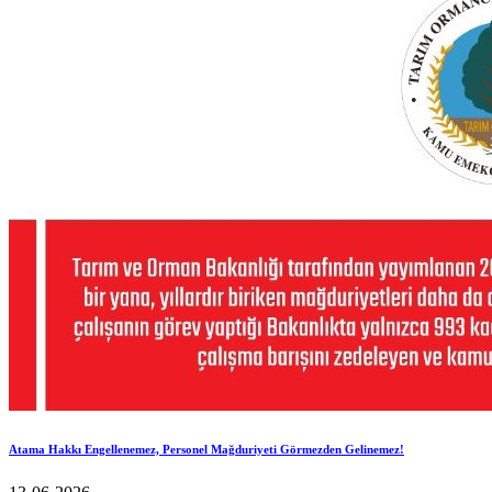
Atama Hakkı Engellenemez, Personel Mağduriyeti Görmezden Gelinemez!