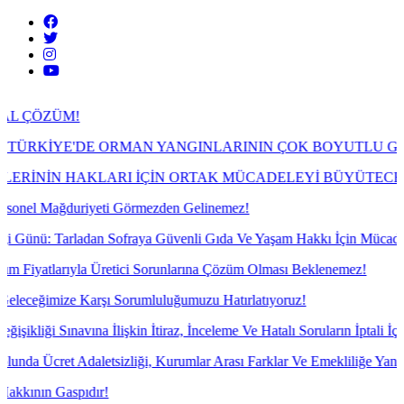
E ORMAN YANGINLARININ ÇOK BOYUTLU GERÇEĞİ
LARI İÇİN ORTAK MÜCADELEYİ BÜYÜTECEĞİZ!
yeti Görmezden Gelinemez!
an Sofraya Güvenli Gıda Ve Yaşam Hakkı İçin Mücadele!
 Üretici Sorunlarına Çözüm Olması Beklenemez!
şı Sorumluluğumuzu Hatırlatıyoruz!
İlişkin İtiraz, İnceleme Ve Hatalı Soruların İptali İçin İtiraz Yazıları
tsizliği, Kurumlar Arası Farklar Ve Emekliliğe Yansımayan Gelir Soru
ır!