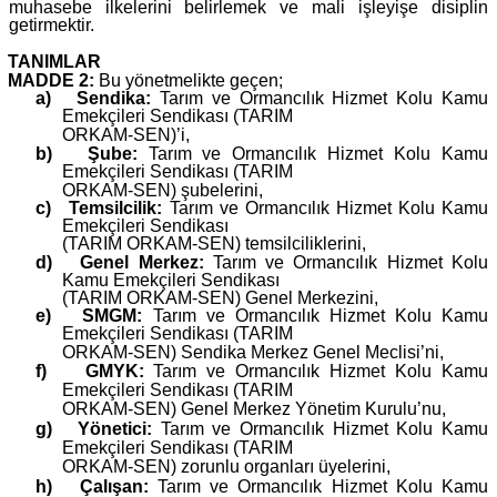
muhasebe ilkelerini belirlemek ve mali işleyişe disiplin
getirmektir.
TANIMLAR
MADDE 2:
Bu yönetmelikte geçen;
a)
Sendika:
Tarım ve Ormancılık Hizmet Kolu Kamu
Emekçileri Sendikası (TARIM
ORKAM-SEN)’i,
b)
Şube:
Tarım ve Ormancılık Hizmet Kolu Kamu
Emekçileri Sendikası (TARIM
ORKAM-SEN) şubelerini,
c)
Temsilcilik:
Tarım ve Ormancılık Hizmet Kolu Kamu
Emekçileri Sendikası
(TARIM ORKAM-SEN) temsilciliklerini,
d)
Genel Merkez:
Tarım ve Ormancılık Hizmet Kolu
Kamu Emekçileri Sendikası
(TARIM ORKAM-SEN) Genel Merkezini,
e)
SMGM:
Tarım ve Ormancılık Hizmet Kolu Kamu
Emekçileri Sendikası (TARIM
ORKAM-SEN) Sendika Merkez Genel Meclisi’ni,
f)
GMYK:
Tarım ve Ormancılık Hizmet Kolu Kamu
Emekçileri Sendikası (TARIM
ORKAM-SEN) Genel Merkez Yönetim Kurulu’nu,
g)
Yönetici:
Tarım ve Ormancılık Hizmet Kolu Kamu
Emekçileri Sendikası (TARIM
ORKAM-SEN) zorunlu organları üyelerini,
h)
Çalışan:
Tarım ve Ormancılık Hizmet Kolu Kamu