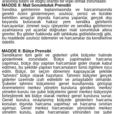
arasında tutarlı ve doğru orantılı bir ilişki olmak zorundadır.
MADDE 8: Mali Sorumluluk Prensibi
Sendika gelirlerinin toplanmasında ve harcanmasında
gerekli özeni göstermeyen; usulsüz, yersiz ve tüzükte
belirtilen amaçlar dışında harcama yapanlar, gerçek dışı
beyanda bulunarak haksız yere sendika gelirlerini
harcayanlar; zimmet suçu işleyenler ve sendika gelirlerinin
azalmasına yol açanlar doğrudan mali sorumluluk altına
girerler. Bu gibiler hakkında adli tahkikata gidilebileceği gibi,
bu maddede usulsüz ödemeler ve harcamalar da kendilerine
ödetilir.
MADDE 9: Bütçe Prensibi
Sendikanın tüm gelir ve giderleri yıllık bütçeler halinde
gösterilmek zorundadır. Bütçe yapılmadan harcama
yapılmaz, bütçe dışı yapılan harcamalar gider olarak kabul
edilmez, bu şekilde yapılan harcamaların tümü ilgililere rücu
edilir. Bütçe, bir seçim dönemini kapsayacak şekilde
“tahmini” bütçe olarak hazırlanır. Tahmini bütçeler gerçek
giderler üzerinde izah edilebilir ve anlaşılabilir olmalıdır.
Şubeler tahmini bütçelerini genel kurullarında görüşüp
önermelerini merkez yönetim kuruluna gönderir, merkez
yönetim kurulu ise şube bütçelerini genel merkez bütçesiyle
birleştirerek tek bütçe olarak merkez genel kuruluna sunar.
Genel kurulca onaylanmış bütçede gösterilen harcama
konuları dışında harcama yapılmaz ve harcama sınırları
aşılmaz. Genel merkez harcamaları yönünden merkez
yönetim kurulu, şube harcamaları yönünden ise şube