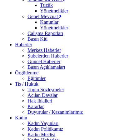
Tüzük
Yönetmelikler
Genel Mevzuat
Kanunlar
Yönetmelikler
Çalışma Raporları
Basın Kiti
Haberler
Merkez Haberler
Şubelerden Haberler
Güncel Haberler
Basın Açıklamaları
Örgütlenme
Eğitimler
Tis / Hukuk
Toplu Sözleşmeler
Açılan Davalar
Hak Ihlalleri
Kararlar
Duyurular / Kazanımlarımız
Kadın
Kadın Yayınları
Kadın Politikamız
Kadın Meclisi