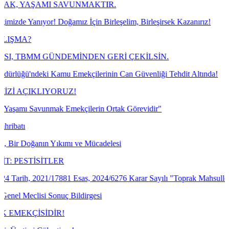
MI SAVUNMAKTIR.
r! Doğamız İçin Birleşelim, Birleşirsek Kazanırız!
 GÜNDEMİNDEN GERİ ÇEKİLSİN.
i Kamu Emekçilerinin Can Güvenliği Tehdit Altında!
LIYORUZ!
nmak Emekçilerin Ortak Görevidir"
ın Yıkımı ve Mücadelesi
İTLER
21/17881 Esas, 2024/6276 Karar Sayılı "Toprak Mahsulleri Ofisi Genel
 Sonuç Bildirgesi
İDİR!