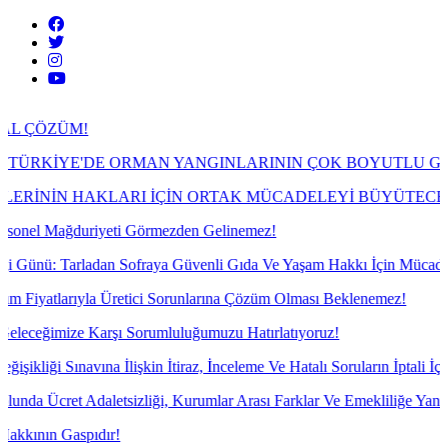
!
'DE ORMAN YANGINLARININ ÇOK BOYUTLU GERÇEĞİ
AKLARI İÇİN ORTAK MÜCADELEYİ BÜYÜTECEĞİZ!
riyeti Görmezden Gelinemez!
adan Sofraya Güvenli Gıda Ve Yaşam Hakkı İçin Mücadele!
la Üretici Sorunlarına Çözüm Olması Beklenemez!
Karşı Sorumluluğumuzu Hatırlatıyoruz!
na İlişkin İtiraz, İnceleme Ve Hatalı Soruların İptali İçin İtiraz Yazıla
aletsizliği, Kurumlar Arası Farklar Ve Emekliliğe Yansımayan Gelir S
pıdır!