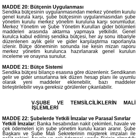
MADDE 20: Bütçenin Uygulanması
Sendika bütçesinin uygulanmasından merkez yönetim kurulu
genel kurula karşı, şube bütçesinin uygulanmasından şube
yönetim kurulu merkez yönetim kuruluna karşı sorumludur.
Merkez Yönetim ve Şube Yönetim Kurulları gider bölümleri
maddeleri arasında aktarma yapmaya yetkilidir. Genel
kurulca kabul edilmiş sendika bütçesi, her ay sonu itibariyle
düzenlenen aylık gelir ve gider karşılaştırma raporlarıyla
izlenir. Bütçe döneminin sonunda ise kesin mizan raporu
merkez yönetim kurulunca hazırlanarak genel kurulun
inceleme ve onayına sunulur.
MADDE 21: Bütçe Sistemi
Sendika bütçesi bilanço esasına göre düzenlenir. Sendikanın
gelir ve gider unsurlarına tek düzen hesap planı ile uyumlu
olarak yeni maddeler eklenebilir, bazı maddeler
birleştirilebilir veya gereksiz görülenler çıkarılabilir.
V-ŞUBE VE TEMSİLCİLİKLERİN MALİ
İŞLEMLERİ
MADDE 22: Şubelerde Yetkili İmzalar ve Parasal Sınırlar
Yetkili İmzalar:
Banka hesabından nakit çekimleri, havale ve
çek ödemeleri için şube yönetim kurulu kararı aranır. Şube
Başkanı ve Şube Mali Sekreterinin müşterek imzaları ile