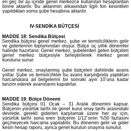
en geç bir ay içinde genel merkezce kullanılan hesaplardan
birine aktarılır. Bu aktarımın arkasından ilgili fon kesintileri
yapıldıktan sonra şube hesabına aktarılır.
IV-SENDİKA BÜTÇESİ
MADDE 18: Sendika Bütçesi
Sendika bütçesi genel merkez, şube ve temsilciliklerin gelir
ve giderlerinin toplamından oluşur. Bütçe üç yıllık dönemler
halinde hazırlanır. Genel merkez, şubelerden gelen bütçeleri
genel merkez bütçesiyle birleştirilerek merkez genel
kuruluna sunar.
Genel merkez, onaylanmış şube bütçeleri dahilinde avans
yollar. Şube ve temsilcilikler bu avans karşılığında yaptıkları
harcamalara ait belgelerini bir sonraki ayın 10’una kadar
tanzim ederek avanslarını kapatırlar.
MADDE 19: Bütçe Dönemi
Sendika bütçesi 01 Ocak – 31 Aralık dönemini kapsar.
Bütçenin yürürlük tarihi ile genel kurul onay tarihi arasındaki
devrede, gerekli giderleri karşılamak üzere her ay için,
yürürlük tarihi sona eren bütçenin 1/12’sinin %50 fazlasını
geçmeyecek harcama yapılabilir. Bu dönemin gelir ve gider
kesin hesap raporu, ayrıca genel kurulun onayına sunulur.