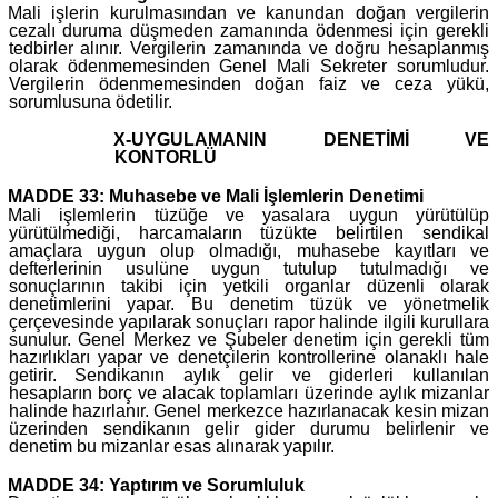
Mali işlerin kurulmasından ve kanundan doğan vergilerin
cezalı duruma düşmeden zamanında ödenmesi için gerekli
tedbirler alınır. Vergilerin zamanında ve doğru hesaplanmış
olarak ödenmemesinden Genel Mali Sekreter sorumludur.
Vergilerin ödenmemesinden doğan faiz ve ceza yükü,
sorumlusuna ödetilir.
X-UYGULAMANIN DENETİMİ VE
KONTORLÜ
MADDE 33: Muhasebe ve Mali İşlemlerin Denetimi
Mali işlemlerin tüzüğe ve yasalara uygun yürütülüp
yürütülmediği, harcamaların tüzükte belirtilen sendikal
amaçlara uygun olup olmadığı, muhasebe kayıtları ve
defterlerinin usulüne uygun tutulup tutulmadığı ve
sonuçlarının takibi için yetkili organlar düzenli olarak
denetimlerini yapar. Bu denetim tüzük ve yönetmelik
çerçevesinde yapılarak sonuçları rapor halinde ilgili kurullara
sunulur. Genel Merkez ve Şubeler denetim için gerekli tüm
hazırlıkları yapar ve denetçilerin kontrollerine olanaklı hale
getirir. Sendikanın aylık gelir ve giderleri kullanılan
hesapların borç ve alacak toplamları üzerinde aylık mizanlar
halinde hazırlanır. Genel merkezce hazırlanacak kesin mizan
üzerinden sendikanın gelir gider durumu belirlenir ve
denetim bu mizanlar esas alınarak yapılır.
MADDE 34: Yaptırım ve Sorumluluk