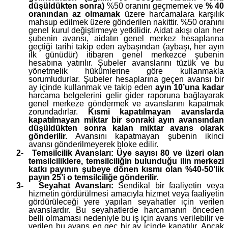
düşüldükten sonra)
%50 oranını geçmemek ve
% 40
oranından az olmamak
üzere harcamalara karşılık
mahsup edilmek üzere gönderilen nakittir. %50 oranını
genel kurul değiştirmeye yetkilidir. Aidat akışı olan her
şubenin avansı, aidatın genel merkez hesaplarına
geçtiği tarihi takip eden aybaşından (aybaşı, her ayın
ilk günüdür) itibaren genel merkezce şubenin
hesabına yatırılır. Şubeler avanslarını tüzük ve bu
yönetmelik hükümlerine göre kullanmakla
sorumludurlar. Şubeler hesaplarına geçen avansı bir
ay içinde kullanmak ve takip eden
ayın 10’una kadar
harcama belgelerini gelir gider raporuna bağlayarak
genel merkeze göndermek ve avanslarını kapatmak
zorundadırlar.
Kısmi kapatılmayan avanslarda
kapatılmayan miktar bir sonraki ayın avansından
düşüldükten sonra kalan miktar avans olarak
gönderilir.
Avansını kapatmayan şubenin ikinci
avansı gönderilmeyerek bloke edilir.
2-
Temsilcilik Avansları: Üye sayısı 80 ve üzeri olan
temsilciliklere, temsilciliğin bulunduğu ilin merkezi
katkı payının şubeye dönen kısmı olan %40-50’lik
payın 25’i o temsilciliğe gönderilir.
3-
Seyahat Avansları:
Sendikal bir faaliyetin veya
hizmetin gördürülmesi amacıyla hizmet veya faaliyetin
gördürüleceği yere yapılan seyahatler için verilen
avanslardır. Bu seyahatlerde harcamanın önceden
belli olmaması nedeniyle bu iş için avans verilebilir ve
verilen bu avans en geç bir ay içinde kapatılır. Ancak