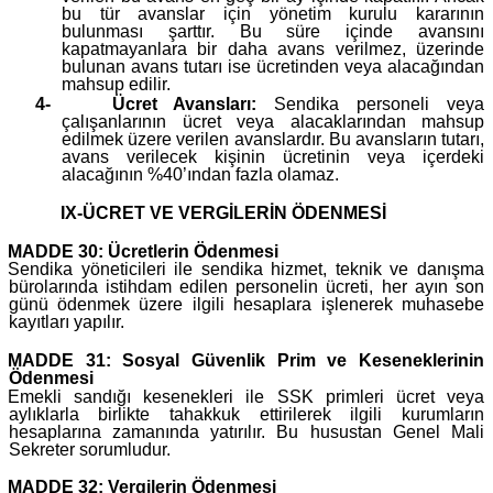
bu tür avanslar için yönetim kurulu kararının
bulunması şarttır. Bu süre içinde avansını
kapatmayanlara bir daha avans verilmez, üzerinde
bulunan avans tutarı ise ücretinden veya alacağından
mahsup edilir.
4-
Ücret Avansları:
Sendika personeli veya
çalışanlarının ücret veya alacaklarından mahsup
edilmek üzere verilen avanslardır. Bu avansların tutarı,
avans verilecek kişinin ücretinin veya içerdeki
alacağının %40’ından fazla olamaz.
IX-ÜCRET VE VERGİLERİN ÖDENMESİ
MADDE 30: Ücretlerin Ödenmesi
Sendika yöneticileri ile sendika hizmet, teknik ve danışma
bürolarında istihdam edilen personelin ücreti, her ayın son
günü ödenmek üzere ilgili hesaplara işlenerek muhasebe
kayıtları yapılır.
MADDE 31: Sosyal Güvenlik Prim ve Keseneklerinin
Ödenmesi
Emekli sandığı kesenekleri ile SSK primleri ücret veya
aylıklarla birlikte tahakkuk ettirilerek ilgili kurumların
hesaplarına zamanında yatırılır. Bu husustan Genel Mali
Sekreter sorumludur.
MADDE 32: Vergilerin Ödenmesi