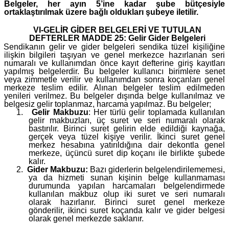
Belgeler, her ayın 5’ine kadar şube bütçesiyle
ortaklaştırılmak üzere bağlı oldukları şubeye iletilir.
VI-GELİR GİDER BELGELERİ VE TUTULAN
DEFTERLER MADDE 25: Gelir Gider Belgeleri
Sendikanın gelir ve gider belgeleri sendika tüzel kişiliğine
ilişkin bilgileri taşıyan ve genel merkezce hazırlanan seri
numaralı ve kullanımdan önce kayıt defterine giriş kayıtları
yapılmış belgelerdir. Bu belgeler kullanıcı birimlere senet
veya zimmetle verilir ve kullanımdan sonra koçanları genel
merkeze teslim edilir. Alınan belgeler teslim edilmeden
yenileri verilmez. Bu belgeler dışında belge kullanılmaz ve
belgesiz gelir toplanmaz, harcama yapılmaz. Bu belgeler;
1.
Gelir Makbuzu
: Her türlü gelir toplamada kullanılan
gelir makbuzları, üç suret ve seri numaralı olarak
bastırılır. Birinci suret gelirin elde edildiği kaynağa,
gerçek veya tüzel kişiye verilir. İkinci suret genel
merkez hesabına yatırıldığına dair dekontla genel
merkeze, üçüncü suret dip koçanı ile birlikte şubede
kalır.
2.
Gider Makbuzu:
Bazı giderlerin belgelendirilememesi,
ya da hizmeti sunan kişinin belge kullanmaması
durumunda yapılan harcamaları belgelendirmede
kullanılan makbuz olup iki suret ve seri numaralı
olarak hazırlanır. Birinci suret genel merkeze
gönderilir, ikinci suret koçanda kalır ve gider belgesi
olarak genel merkezde saklanır.