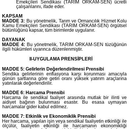
Emekçileri Sendikası (TARIM ORKAM-SEN) ücretli
çalışanlarını, ifade eder.
KAPSAM
MADDE 3:
Bu yönetmelik, Tarım ve Ormancılık Hizmet Kolu
Kamu Emekçileri Sendikası (TARIM ORKAM-SEN) örgütsel
bütünlüğünü kapsar, tüm birimlerde uygulanır.
DAYANAK
MADDE 4:
Bu yönetmelik, TARIM ORKAM-SEN tüzüğünün
ilgili hükümleri uyarınca düzenlenmiştir.
II-UYGULAMA PRENSİPLERİ
MADDE 5: Gelirlerin Değerlendirilmesi Prensibi
Sendika gelirlerinin enflasyona karşı korunması amacıyla
günün şartlarına göre getiri oranı yüksek yatırım araçlarına
yatırılarak değerlendirilir.
MADDE 6: Harcama Prensibi
Harcama ile sendikal faaliyet arasında mutlak bir ilinti ve
aidiyet bağının bulunması esastır. Bu esasa uymayan
harcamalar gider kabul edilmez.
MADDE 7: Etkinlik ve Ekonomiklik Prensibi
Her harcama, yapılan işin veya sendikal faaliyetin etkinliği ile
ölçülür, faaliyetin etkinliği ile harcamanın ekonomikliği