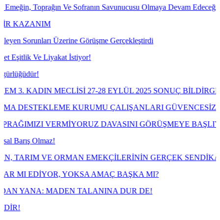
oprağın Ve Sofranın Savunucusu Olmaya Devam Edeceğiz!
IM
rı Üzerine Görüşme Gerçekleştirdi
Liyakat İstiyor!
N MECLİSİ 27-28 EYLÜL 2025 SONUÇ BİLDİRGESİ
EKLEME KURUMU ÇALIŞANLARI GÜVENCESİZLİĞE MAHK
 VERMİYORUZ DAVASINI GÖRÜŞMEYE BAŞLIYOR
maz!
VE ORMAN EMEKÇİLERİNİN GERÇEK SENDİKASI TARIM OR
YOR, YOKSA AMAÇ BAŞKA MI?
 MADEN TALANINA DUR DE!