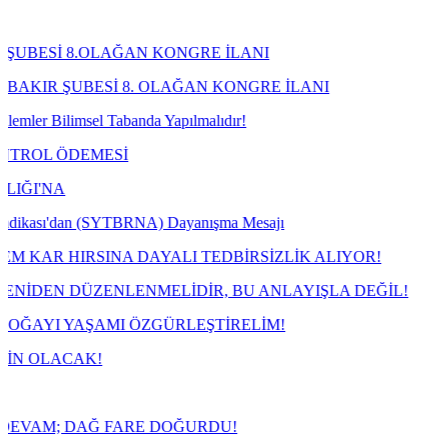
.OLAĞAN KONGRE İLANI
ESİ 8. OLAĞAN KONGRE İLANI
sel Tabanda Yapılmalıdır!
EMESİ
an (SYTBRNA) Dayanışma Mesajı
SINA DAYALI TEDBİRSİZLİK ALIYOR!
ZENLENMELİDİR, BU ANLAYIŞLA DEĞİL!
AŞAMI ÖZGÜRLEŞTİRELİM!
K!
AĞ FARE DOĞURDU!