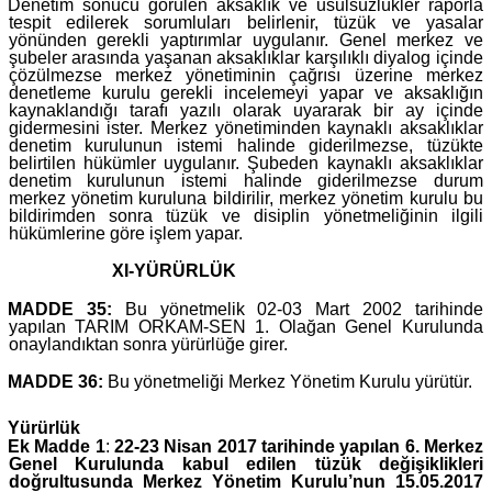
Denetim sonucu görülen aksaklık ve usulsüzlükler raporla
tespit edilerek sorumluları belirlenir, tüzük ve yasalar
yönünden gerekli yaptırımlar uygulanır. Genel merkez ve
şubeler arasında yaşanan aksaklıklar karşılıklı diyalog içinde
çözülmezse merkez yönetiminin çağrısı üzerine merkez
denetleme kurulu gerekli incelemeyi yapar ve aksaklığın
kaynaklandığı tarafı yazılı olarak uyararak bir ay içinde
gidermesini ister. Merkez yönetiminden kaynaklı aksaklıklar
denetim kurulunun istemi halinde giderilmezse, tüzükte
belirtilen hükümler uygulanır. Şubeden kaynaklı aksaklıklar
denetim kurulunun istemi halinde giderilmezse durum
merkez yönetim kuruluna bildirilir, merkez yönetim kurulu bu
bildirimden sonra tüzük ve disiplin yönetmeliğinin ilgili
hükümlerine göre işlem yapar.
XI-YÜRÜRLÜK
MADDE 35:
Bu yönetmelik 02-03 Mart 2002 tarihinde
yapılan TARIM ORKAM-SEN 1. Olağan Genel Kurulunda
onaylandıktan sonra yürürlüğe girer.
MADDE 36:
Bu yönetmeliği Merkez Yönetim Kurulu yürütür.
Yürürlük
Ek Madde 1
:
22-23 Nisan 2017 tarihinde yapılan 6. Merkez
Genel Kurulunda kabul edilen tüzük değişiklikleri
doğrultusunda Merkez Yönetim Kurulu’nun 15.05.2017