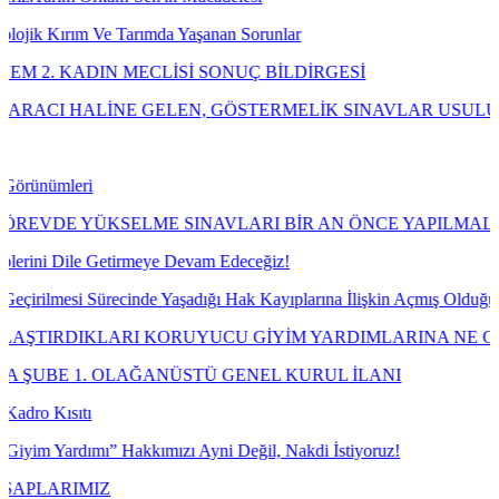
Ve Tarımda Yaşanan Sorunlar
IN MECLİSİ SONUÇ BİLDİRGESİ
İNE GELEN, GÖSTERMELİK SINAVLAR USULÜNE UYGUN O
ÜKSELME SINAVLARI BİR AN ÖNCE YAPILMALIDIR!
 Getirmeye Devam Edeceğiz!
Sürecinde Yaşadığı Hak Kayıplarına İlişkin Açmış Olduğumuz Davayı 
KLARI KORUYUCU GİYİM YARDIMLARINA NE OLDU?
 OLAĞANÜSTÜ GENEL KURUL İLANI
ı” Hakkımızı Ayni Değil, Nakdi İstiyoruz!
IZ