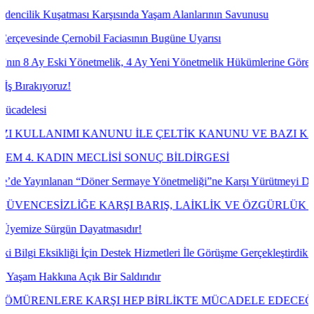
tması Karşısında Yaşam Alanlarının Savunusu
Çernobil Faciasının Bugüne Uyarısı
i Yönetmelik, 4 Ay Yeni Yönetmelik Hükümlerine Göre İşlem Tesis Et
uz!
I KANUNU İLE ÇELTİK KANUNU VE BAZI KANUNLARDA 
IN MECLİSİ SONUÇ BİLDİRGESİ
nan “Döner Sermaye Yönetmeliği”ne Karşı Yürütmeyi Durdurma ve İpt
ZLİĞE KARŞI BARIŞ, LAİKLİK VE ÖZGÜRLÜK MÜCADEL
gün Dayatmasıdır!
iği İçin Destek Hizmetleri İle Görüşme Gerçekleştirdik.
a Açık Bir Saldırıdır
ERE KARŞI HEP BİRLİKTE MÜCADELE EDECEĞİZ