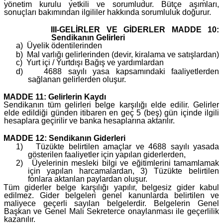
yönetim kurulu yetkili ve sorumludur. Bütçe aşımları,
sonuçları bakımından ilgililer hakkında sorumluluk doğurur.
III-GELİRLER VE GİDERLER MADDE 10:
Sendikanın Gelirleri
a)
Üyelik ödentilerinden
b)
Mal varlığı gelirlerinden (devir, kiralama ve satışlardan)
c)
Yurt içi / Yurtdışı Bağış ve yardımlardan
d)
4688 sayılı yasa kapsamındaki faaliyetlerden
sağlanan gelirlerden oluşur.
MADDE 11: Gelirlerin Kaydı
Sendikanın tüm gelirleri belge karşılığı elde edilir. Gelirler
elde edildiği günden itibaren en geç 5 (beş) gün içinde ilgili
hesaplara geçirilir ve banka hesaplarına aktarılır.
MADDE 12: Sendikanın Giderleri
1)
Tüzükte belirtilen amaçlar ve 4688 sayılı yasada
gösterilen faaliyetler için yapılan giderlerden,
2)
Üyelerinin mesleki bilgi ve eğitimlerini tamamlamak
için yapılan harcamalardan, 3) Tüzükte belirtilen
fonlara aktarılan paylardan oluşur.
Tüm giderler belge karşılığı yapılır, belgesiz gider kabul
edilmez. Gider belgeleri genel kanunlarda belirtilen ve
maliyece geçerli sayılan belgelerdir. Belgelerin Genel
Başkan ve Genel Mali Sekreterce onaylanması ile geçerlilik
kazanılır.