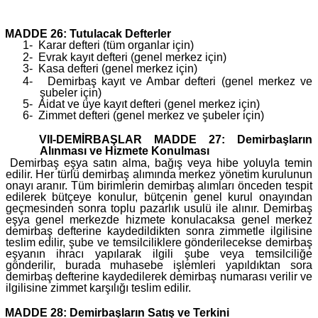
MADDE 26: Tutulacak Defterler
1-
Karar defteri (tüm organlar için)
2-
Evrak kayıt defteri (genel merkez için)
3-
Kasa defteri (genel merkez için)
4-
Demirbaş kayıt ve Ambar defteri (genel merkez ve
şubeler için)
5-
Aidat ve üye kayıt defteri (genel merkez için)
6-
Zimmet defteri (genel merkez ve şubeler için)
VII-DEMİRBAŞLAR MADDE 27: Demirbaşların
Alınması ve Hizmete Konulması
Demirbaş eşya satın alma, bağış veya hibe yoluyla temin
edilir. Her türlü demirbaş alımında merkez yönetim kurulunun
onayı aranır. Tüm birimlerin demirbaş alımları önceden tespit
edilerek bütçeye konulur, bütçenin genel kurul onayından
geçmesinden sonra toplu pazarlık usulü ile alınır. Demirbaş
eşya genel merkezde hizmete konulacaksa genel merkez
demirbaş defterine kaydedildikten sonra zimmetle ilgilisine
teslim edilir, şube ve temsilciliklere gönderilecekse demirbaş
eşyanın ihracı yapılarak ilgili şube veya temsilciliğe
gönderilir, burada muhasebe işlemleri yapıldıktan sora
demirbaş defterine kaydedilerek demirbaş numarası verilir ve
ilgilisine zimmet karşılığı teslim edilir.
MADDE 28: Demirbaşların Satış ve Terkini