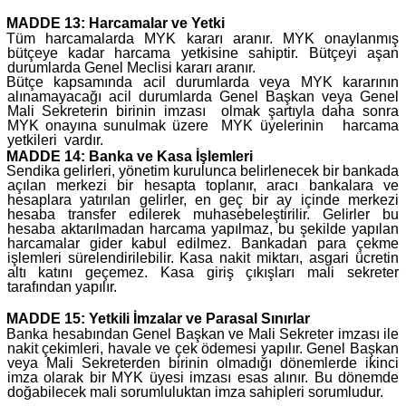
MADDE 13: Harcamalar ve Yetki
Tüm harcamalarda MYK kararı aranır. MYK onaylanmış
bütçeye kadar harcama yetkisine sahiptir. Bütçeyi aşan
durumlarda Genel Meclisi kararı aranır.
Bütçe kapsamında acil durumlarda veya MYK kararının
alınamayacağı acil durumlarda Genel Başkan veya Genel
Mali Sekreterin birinin imzası olmak şartıyla daha sonra
MYK onayına sunulmak üzere MYK üyelerinin harcama
yetkileri vardır.
MADDE 14: Banka ve Kasa İşlemleri
Sendika gelirleri, yönetim kurulunca belirlenecek bir bankada
açılan merkezi bir hesapta toplanır, aracı bankalara ve
hesaplara yatırılan gelirler, en geç bir ay içinde merkezi
hesaba transfer edilerek muhasebeleştirilir. Gelirler bu
hesaba aktarılmadan harcama yapılmaz, bu şekilde yapılan
harcamalar gider kabul edilmez. Bankadan para çekme
işlemleri sürelendirilebilir. Kasa nakit miktarı, asgari ücretin
altı katını geçemez. Kasa giriş çıkışları mali sekreter
tarafından yapılır.
MADDE 15: Yetkili İmzalar ve Parasal Sınırlar
Banka hesabından Genel Başkan ve Mali Sekreter imzası ile
nakit çekimleri, havale ve çek ödemesi yapılır. Genel Başkan
veya Mali Sekreterden birinin olmadığı dönemlerde ikinci
imza olarak bir MYK üyesi imzası esas alınır. Bu dönemde
doğabilecek mali sorumluluktan imza sahipleri sorumludur.