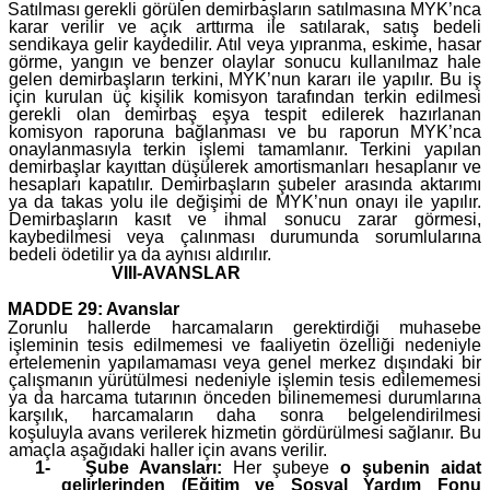
Satılması gerekli görülen demirbaşların satılmasına MYK’nca
karar verilir ve açık arttırma ile satılarak, satış bedeli
sendikaya gelir kaydedilir. Atıl veya yıpranma, eskime, hasar
görme, yangın ve benzer olaylar sonucu kullanılmaz hale
gelen demirbaşların terkini, MYK’nun kararı ile yapılır. Bu iş
için kurulan üç kişilik komisyon tarafından terkin edilmesi
gerekli olan demirbaş eşya tespit edilerek hazırlanan
komisyon raporuna bağlanması ve bu raporun MYK’nca
onaylanmasıyla terkin işlemi tamamlanır. Terkini yapılan
demirbaşlar kayıttan düşülerek amortismanları hesaplanır ve
hesapları kapatılır. Demirbaşların şubeler arasında aktarımı
ya da takas yolu ile değişimi de MYK’nun onayı ile yapılır.
Demirbaşların kasıt ve ihmal sonucu zarar görmesi,
kaybedilmesi veya çalınması durumunda sorumlularına
bedeli ödetilir ya da aynısı aldırılır.
VIII-AVANSLAR
MADDE 29: Avanslar
Zorunlu hallerde harcamaların gerektirdiği muhasebe
işleminin tesis edilmemesi ve faaliyetin özelliği nedeniyle
ertelemenin yapılamaması veya genel merkez dışındaki bir
çalışmanın yürütülmesi nedeniyle işlemin tesis edilememesi
ya da harcama tutarının önceden bilinememesi durumlarına
karşılık, harcamaların daha sonra belgelendirilmesi
koşuluyla avans verilerek hizmetin gördürülmesi sağlanır. Bu
amaçla aşağıdaki haller için avans verilir.
1-
Şube Avansları:
Her şubeye
o şubenin aidat
gelirlerinden
(Eğitim ve Sosyal Yardım Fonu