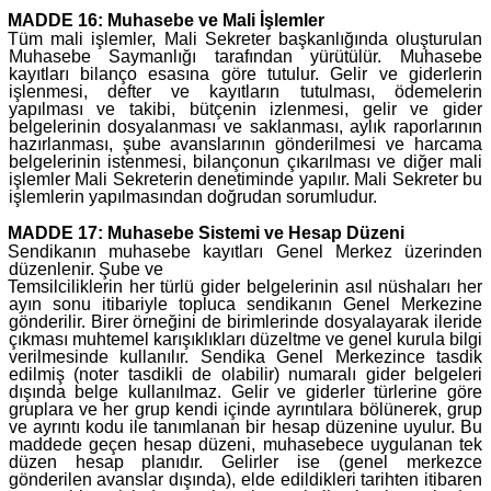
MADDE 16: Muhasebe ve Mali İşlemler
Tüm mali işlemler, Mali Sekreter başkanlığında oluşturulan
Muhasebe Saymanlığı tarafından yürütülür. Muhasebe
kayıtları bilanço esasına göre tutulur. Gelir ve giderlerin
işlenmesi, defter ve kayıtların tutulması, ödemelerin
yapılması ve takibi, bütçenin izlenmesi, gelir ve gider
belgelerinin dosyalanması ve saklanması, aylık raporlarının
hazırlanması, şube avanslarının gönderilmesi ve harcama
belgelerinin istenmesi, bilançonun çıkarılması ve diğer mali
işlemler Mali Sekreterin denetiminde yapılır. Mali Sekreter bu
işlemlerin yapılmasından doğrudan sorumludur.
MADDE 17: Muhasebe Sistemi ve Hesap Düzeni
Sendikanın muhasebe kayıtları Genel Merkez üzerinden
düzenlenir. Şube ve
Temsilciliklerin her türlü gider belgelerinin asıl nüshaları her
ayın sonu itibariyle topluca sendikanın Genel Merkezine
gönderilir. Birer örneğini de birimlerinde dosyalayarak ileride
çıkması muhtemel karışıklıkları düzeltme ve genel kurula bilgi
verilmesinde kullanılır. Sendika Genel Merkezince tasdik
edilmiş (noter tasdikli de olabilir) numaralı gider belgeleri
dışında belge kullanılmaz. Gelir ve giderler türlerine göre
gruplara ve her grup kendi içinde ayrıntılara bölünerek, grup
ve ayrıntı kodu ile tanımlanan bir hesap düzenine uyulur. Bu
maddede geçen hesap düzeni, muhasebece uygulanan tek
düzen hesap planıdır. Gelirler ise (genel merkezce
gönderilen avanslar dışında), elde edildikleri tarihten itibaren