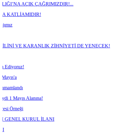
K ÇAĞRIMIZDIR!...
MIDIR!
 KARANLIK ZİHNİYETİ DE YENECEK!
Alanına!
URUL İLANI