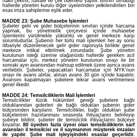
nakit çekimi, havale ve çek ödemesi yapılır. Birinin olmadığı
hallerde yönetim kurulu diğer üyelerinden yetkilendirilen biri
esas imza sahiplerine eşlik eder.
MADDE 23: Şube Muhasebe İşlemleri
Şubeler gelir ve gider bütçelerinin sınırları içinde harcama
yapmak, bu yönetmelik çerçevesi içinde muhasebe
işlemlerini yürütmekle yükümlü ve genel merkeze karşı
sorumludurlar. Şubenin her türlü mali işlemleri her ay sonu
itibariyle düzenlenecek gelir gider raporuyla birlikte genel
merkeze intikal ettirilmek zorundadır. Şube yönetim
kurulunun isteği üzerine olağanüstü hallerde gereken acil
harcamalar için, merkez yönetim kurulunun onayı ile bir
sonraki ayın avansından mahsup edilmek üzere ayrıca avans
verilebilir. Şubeler, yapacakları harcamalar için MYK’nun
onayı ile avans alırlar, alınan avans 30 gün içinde kapatılır.
Avansını kapatmayan şubelere tekrar avans verilmemesi
genel ilkedir.
MADDE 24: Temsilciliklerin Mali İşlemleri
Temsilcilikler tüzük hükümleri gereği şubelere bağlı
olduklarından giderleri de bağlı oldukları şubenin gider
bütçesinden karşılanır. Temsilcilikler, bağlı oldukları şube
bütçelerinin hazırlanması sırasında ihtiyaçlarını belirleyip
şubeye bildirir, şubeler de temsilcilik ihtiyaçlarını bütçeye
koyarlar.
80 üyeden fazla üyesi olan temsilciliklerin sarf
avansları il temsilcisi ve il saymanının müşterek imzaları
ile yapılır. Şube mali işleyişindeki esaslar geçerlidir.