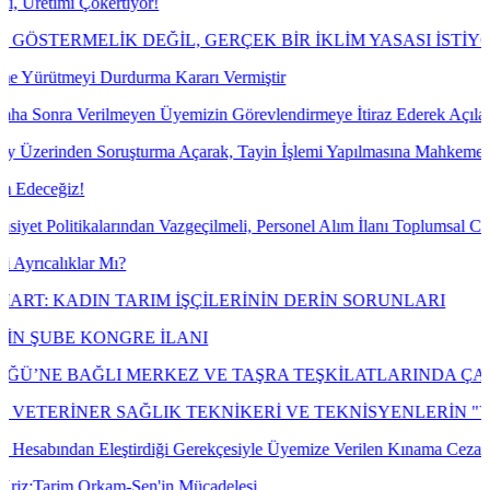
ökertiyor!
LİK DEĞİL, GERÇEK BİR İKLİM YASASI İSTİYORUZ!
Durdurma Kararı Vermiştir
lmeyen Üyemizin Görevlendirmeye İtiraz Ederek Açılan Dava Konusu Il
 Soruşturma Açarak, Tayin İşlemi Yapılmasına Mahkeme Dava Konusu İ
larından Vazgeçilmeli, Personel Alım İlanı Toplumsal Cinsiyet Eşitliğ
r Mı?
N TARIM İŞÇİLERİNİN DERİN SORUNLARI
ONGRE İLANI
 MERKEZ VE TAŞRA TEŞKİLATLARINDA ÇALIŞAN EMEKÇİ
ER SAĞLIK TEKNİKERİ VE TEKNİSYENLERİN "VETERİN
leştirdiği Gerekçesiyle Üyemize Verilen Kınama Cezasının İptali İçi
rkam-Sen'in Mücadelesi