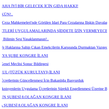
İR GELECEK İÇİN GIDA HAKKI!
eri'nde Görülen Idari Para Cezalarına Ilişkin Davaların Kazanılmas
YGULAMALARINDA ŞİDDETE İZİN VERMEYECEĞİZ!
 Yasaklanmasın!..
 Sahip Çıkan Emekçilerin Karşısında Durmaktan Vazgeçin!
KONGRE İLANI
 Sonuç Bildirgesi
 KURULTAYI) İLANI
 Güncellenmesi İçin Bakanlığa Başvurduk
 Uygulama Ücretlerinin Sürekli Engellenmesi Üzerine Bakanlığa Talebim
 8.OLAĞAN KONGRE İLANI
8.OLAĞAN KONGRE İLANI